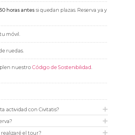
Buenísimo!
30 horas antes
si quedan plazas. Reserva ya y
acompañaremos de vuelta a vuestro hotel.
tu móvil.
o
 de ruedas.
rsonalizado
, reservando un tour privado
modificar el itinerario a vuestro gusto
mplen nuestro
Código de Sostenibilidad
.
s.
ta actividad con Civitatis?
erva?
ealizaré el tour?