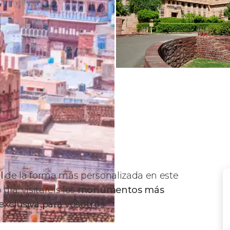
l
de la forma más personalizada en este
día, visitaréis los
monumentos más
exclusiva para vosotros
.