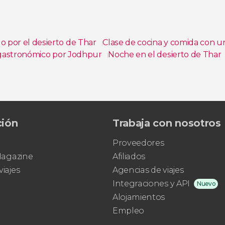
o por el desierto de Thar
Clase de cocina y comida con un
gastronómico por Jodhpur
Noche en el desierto de Thar
ción
Trabaja con nosotros
Proveedores
 Magazine
Afiliados
viajes
Agencias de viajes
Integraciones y API
Nuevo
Alojamientos
Empleo