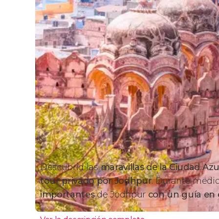
Descubrid las
maravillas de la Ciudad Azu
tour privado por Jodhpur
. Durante medio 
importantes
de Jodhpur
con un guía en 