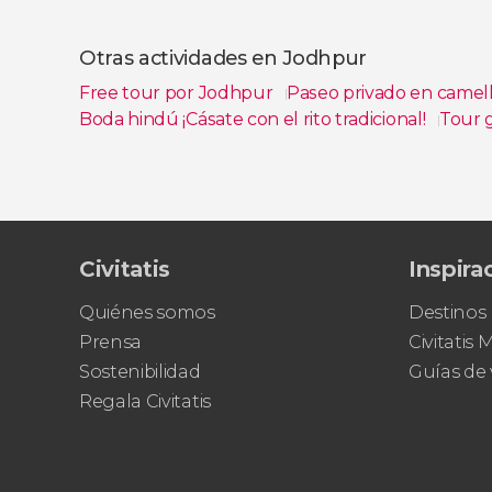
Ver todas
Otras actividades en Jodhpur
Free tour por Jodhpur
Paseo privado en camell
Boda hindú ¡Cásate con el rito tradicional!
Tour 
Ver todas
Civitatis
Inspira
Quiénes somos
Destinos
Prensa
Civitatis
Sostenibilidad
Guías de 
Regala Civitatis