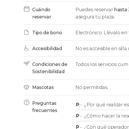
degustando la deliciosa gastronomía india
. ¡
Cuándo
Puedes reservar
hasta 
reservar
asegura tu plaza.
Al terminar el tour privado por Jodhpur, os 
Tipo de bono
Electrónico. Llévalo en 
Ventajas de un tour privad
Accesibilidad
No es accesible en silla
Además de ofrecer
un servicio mucho más pe
podréis realizarlo cualquier día de la semana, 
Condiciones de
Todos los servicios cu
incluyendo o quitando algún punto de interé
Sostenibilidad
Mascotas
No permitidas.
Preguntas
P
-
¿Por qué realizar es
frecuentes
P
-
¿Cómo hacer la res
P
-
¿Con qué operador r