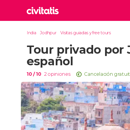
Rom
India
Jodhpur
Visitas guiadas y free tours
Italia
Tour privado por
Lond
Reino 
español
Edim
Reino 
10
/ 10
2
opiniones
Cancelación gratui
Marr
Marrue
Esta
Turquía