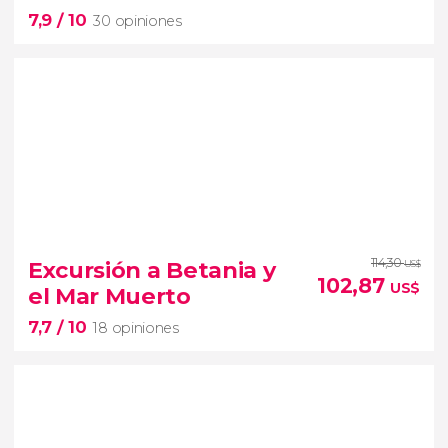
7,9
/ 10
30 opiniones
7,9


30 opiniones
114,30
Excursión a Betania y
US$
102,87
Gerasa
US$
el Mar Muerto
7,7
/ 10
castillo de Ajlun
Mar Muerto
18 opiniones