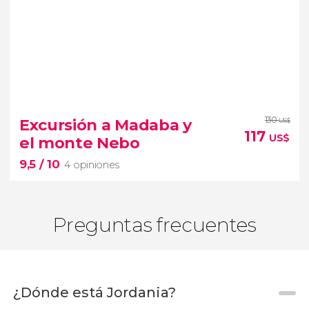
6


7 opiniones
130
Excursión a Madaba y
US$
117
US$
el monte Nebo
excursión a los castillos del desierto
9,5
/ 10
y el Mar Muerto
4 opiniones
Preguntas frecuentes
¿Dónde está Jordania?
9,5

