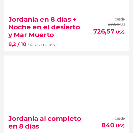
8,3


57 opiniones
Jordania en 8 días +
desde
circuito de 4 días por Jordania
807,30
Noche en el desierto
US$
Petra, el Mar Muerto y
726,57
US$
y Mar Muerto
el desierto de Uadi Rum
8,2
/ 10
60 opiniones
8,2


60 opiniones
Jordania al completo
desde
viajar a Jordania
tour de 8
840
en 8 días
US$
días