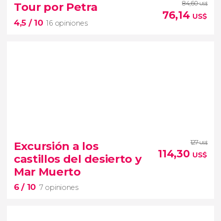
84,60
tour en 4x4
por el
desierto de Wadi
Tour por Petra
US$
76,14
Rum
uno de los
US$
4,5
/ 10
16 opiniones
lugares más fascinantes de Jordania
4,5


16 opiniones
127
Excursión a los
US$
114,30
antigua capital de los nabateos
US$
castillos del desierto y
tour por Petra
Mar Muerto
grandes zonas arqueológicas de Jordania
6
/ 10
7 opiniones