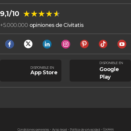
★★★★★
★★★★★
9,1/10
+
5.000.000
opiniones de Civitatis
DISPONIBLE EN
DISPONIBLE EN
Google
App Store
Play
Cookies
Condiciones generales
Aviso legal
Política de privacidad