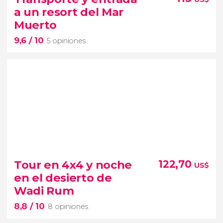
lugares más impresionantes de
a un resort del Mar
Jordania
Muerto
9,6
/ 10
5 opiniones
9,6


5 opiniones
cómo ir desde Amán al Mar Muerto
Tour en 4x4 y noche
122,70
US$
en el desierto de
entrada a un
Wadi Rum
resort
8,8
/ 10
8 opiniones