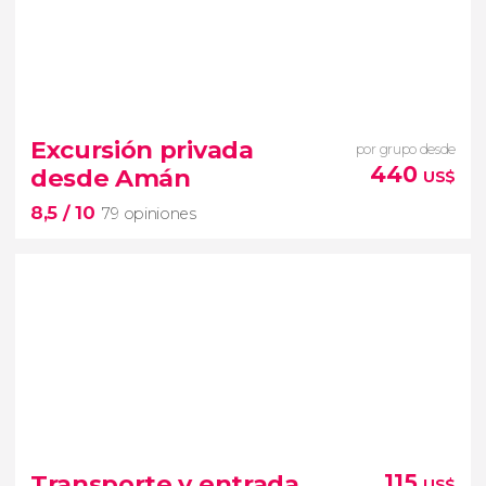
7,7


63 opiniones
Excursión privada
por grupo desde
excursión a
Petra
440
desde Amán
US$
una de las visitas imprescindibles en todo viaje a
8,5
/ 10
Jordania
Indiana Jones
79 opiniones
8,5


79 opiniones
excursiones privadas desde Amán
Transporte y entrada
115
US$