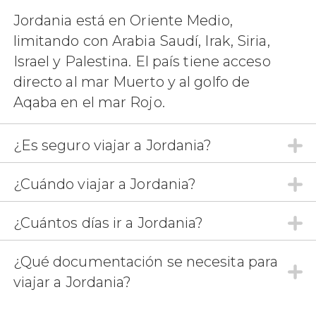
4 opiniones
Jordania está en Oriente Medio,
descubriremos Madaba
limitando con Arabia Saudí, Irak, Siria,
fantásticas vistas de Tierra Santa
desde el monte Nebo
Israel y Palestina. El país tiene acceso
directo al mar Muerto y al golfo de
Aqaba en el mar Rojo.
¿Es seguro viajar a Jordania?
¿Cuándo viajar a Jordania?
¿Cuántos días ir a Jordania?
¿Qué documentación se necesita para
viajar a Jordania?