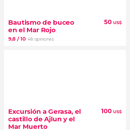
Sin valorar
Bautismo de buceo
50
US$
tour privado por Amán
contrastes
en el Mar Rojo
de la histórica Ciudad Blanca
9,8
/ 10
48 opiniones
9,8


48 opiniones
Excursión a Gerasa, el
100
US$
castillo de Ajlun y el
bautismo de buceo en el Mar Rojo
os
Mar Muerto
enseñaremos a desenvolveros bajo el agua