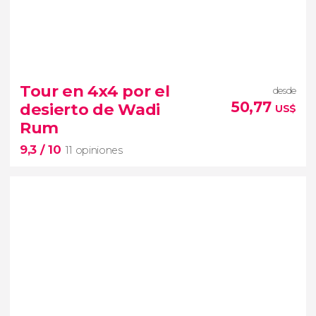
7,7


18 opiniones
Tour en 4x4 por el
desde
excursión desde Amán
50,77
desierto de Wadi
US$
conoceremos Betania
Mar
Rum
Muerto
9,3
/ 10
11 opiniones
9,3


11 opiniones