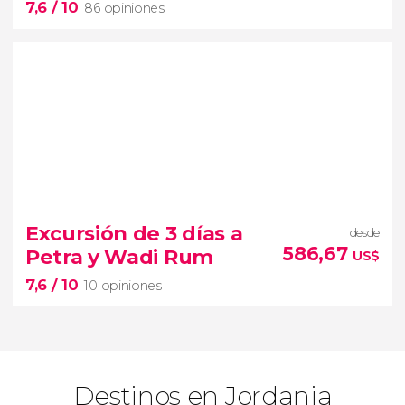
7,6
/ 10
Amán
Petra
Wadi Rum
Madaba
Mar Muerto
86 opiniones
7,6


86 opiniones
Excursión de 3 días a
desde
Amán, Petra y el Mar Muerto
las
586,67
Petra y Wadi Rum
US$
maravillas de Jordania
circuito de 8 días
7,6
/ 10
10 opiniones
Destinos en Jordania