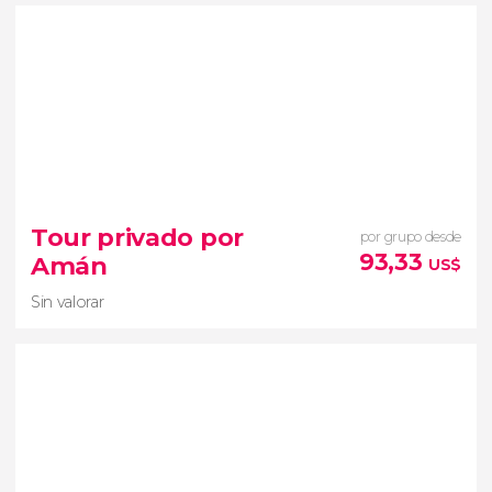
8,8


8 opiniones
noche en el
Tour privado por
por grupo desde
desierto de Wadi Rum
tour en 4x4 por
93,33
Amán
US$
sus dunas y formaciones geológicas
Sin valorar