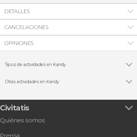
DETALLES
CANCELACIONES
OPINIONES
Tipos de actividades en Kandy
Ver todas
Excursiones de un día
Visitas guiadas y free tours
Otras actividades en Kandy
Ver todas
Ruta privada de trekking de 2 días por Adam's
Peak
Ruta privada de trekking por la cordillera
Civitatis
Knuckles
Quiénes somos
Tour privado de 2 días por Nuwara Eliya y
Ambuluwawa
Prensa
Ruta privada de rafting en Kitulgala