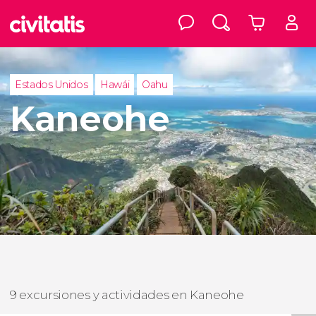
Estados Unidos
Hawái
Oahu
Kaneohe
9 excursiones y actividades en Kaneohe