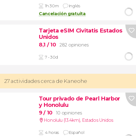
1h 30m
Inglés
Cancelación gratuita
Tarjeta eSIM Civitatis Estados
Unidos
8,1
/ 10
282 opiniones
7 - 30d
27 actividades cerca de Kaneohe
Tour privado de Pearl Harbor
y Honolulu
9
/ 10
10 opiniones
Honolulu (13.4km)
,
Estados Unidos
4 horas
Español