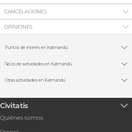
CANCELACIONES
OPINIONES
Puntos de interés en Katmandú
Campamento base del Everest
Tipos de actividades en Katmandú
Ver todas
Excursiones de un día
Visitas guiadas y free tours
Otras actividades en Katmandú
Excursiones de varios días
Ver todas
Cena nepalí con espectáculo folclórico
Ruta privada de senderismo desde Katmandú
Excursión en helicóptero al campamento base
Civitatis
del Everest
Quiénes somos
Ruta privada de escalada en Shivapuri Nagarjun
Ruta privada de trekking al campamento base
del Everest de 15 días