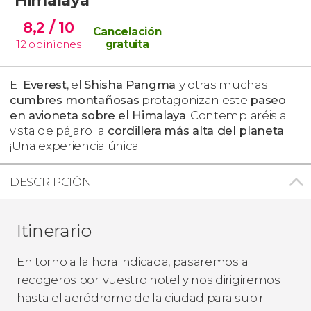
8,2
/ 10
Cancelación
12
opiniones
gratuita
El
Everest
, el
Shisha Pangma
y otras muchas
cumbres montañosas
protagonizan este
paseo
en avioneta sobre el Himalaya
. Contemplaréis a
vista de pájaro la
cordillera
más alta del planeta
.
¡Una experiencia única!
DESCRIPCIÓN
Itinerario
En torno a la hora indicada, pasaremos a
recogeros por
vuestro hotel y nos dirigiremos
hasta el aeródromo de la ciudad para subir