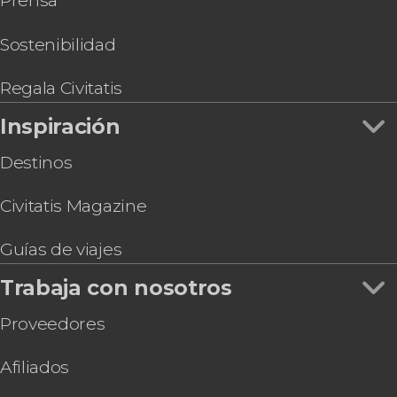
Prensa
Rafting en el río Trishuli
Ruta privada de trekking de 6 días por Nepal
Sostenibilidad
Excursión privada de 2 días a Namo Buddha
Tour gastronómico por Katmandú
Regala Civitatis
Trekking de 3 días por Poon Hill y Ghorepani
Inspiración
Destinos
Civitatis Magazine
Guías de viajes
Trabaja con nosotros
Proveedores
Afiliados