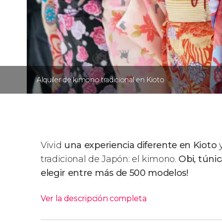
Alquiler de kimono tradicional en Kioto
Vivid
una experiencia diferente en Kioto
y
tradicional de Japón: el kimono.
Obi, túnic
elegir entre más de 500 modelos!
Ver la descripción completa
¿Por qué alquilar un kimon