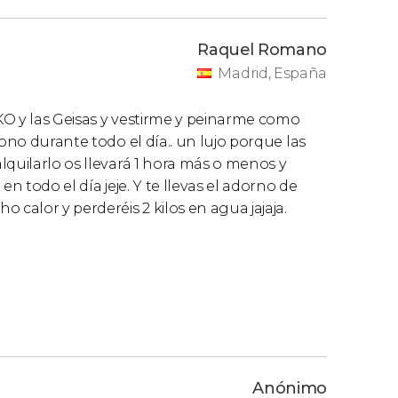
Raquel Romano
Madrid, España
KO y las Geisas y vestirme y peinarme como
mono durante todo el día.. un lujo porque las
lquilarlo os llevará 1 hora más o menos y
n todo el día jeje. Y te llevas el adorno de
 calor y perderéis 2 kilos en agua jajaja.
Anónimo