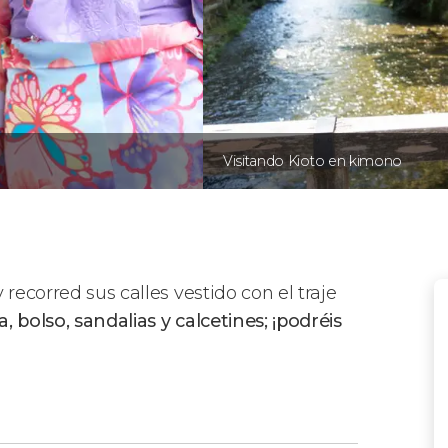
Visitando Kioto en kimono
 recorred sus calles vestido con el traje
a, bolso, sandalias y calcetines; ¡podréis
o en Kioto?