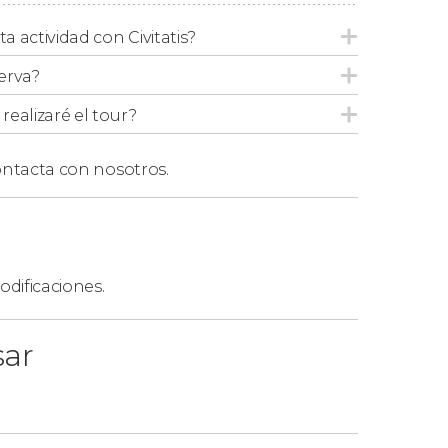
 y lo entregáis al cierre, el tiempo máximo de
 la tienda, la duración del alquiler será más
ta actividad con Civitatis?
erva?
 de las 17:30 horas. Tampoco podréis entregar
ealizaré el tour?
ntacta con nosotros.
dificaciones.
sar