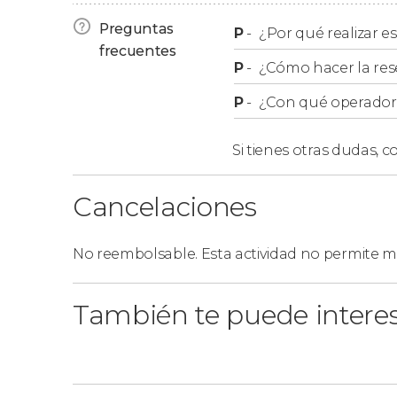
Por tanto, si recogéis el kimono a primera hora
Preguntas
alquiler será de 7,5 horas. Si acudís más tarde a
P
-
¿Por qué realizar es
frecuentes
corta.
P
-
¿Cómo hacer la res
No están permitidas las devoluciones a partir
P
-
¿Con qué operador r
el kimono al día siguiente.
Si tienes otras dudas,
co
Cancelaciones
No reembolsable. Esta actividad no permite mo
También te puede intere