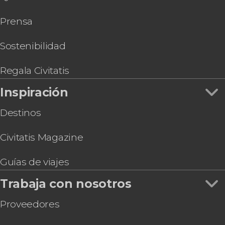
Tour gastronómico por Kuala Lumpur
Prensa
Entrada al mirador de la Torre KL
Entradas para MotoGP™: Gran Premio
PETRONAS de Malasia 2026
Sostenibilidad
Regala Civitatis
Inspiración
Destinos
Civitatis Magazine
Guías de viajes
Trabaja con nosotros
Proveedores