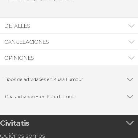
DETALLES
CANCELACIONES
OPINIONES
Tipos de actividades en Kuala Lumpur
Ver todas
Excursiones de un día
Visitas guiadas y free tours
Otras actividades en Kuala Lumpur
Entradas
Ver todas
Entradas a las Torres Petronas
Tour en bicicleta por Kuala Lumpur
Tour nocturno en autobús descapotable
Civitatis
Autobús turístico de Kuala Lumpur
Quiénes somos
Entrada a Aquaria KLCC