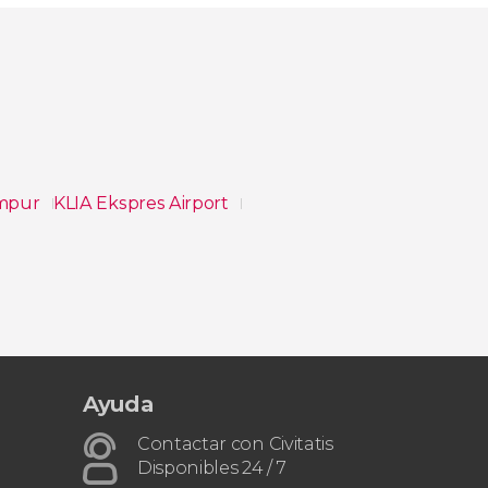
umpur
KLIA Ekspres Airport
Ayuda
Contactar con Civitatis
Disponibles 24 / 7