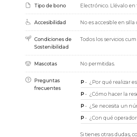
Tipo de bono
Electrónico. Llévalo en 
ciudad.
Tour por el barrio de Kampung Bar
Accesibilidad
No es accesible en silla
Nuestra ruta nos guiará por
el distrito más tr
Condiciones de
Todos los servicios cu
el barrio de Kampung Baru
.
Sostenibilidad
Montados sobre la bicicleta y acompañados po
Mascotas
No permitidas.
este antiguo asentamiento agrícola donde
e
de su fundación, 1899. Sobre dos ruedas podr
rascacielos como las Torres Petronas y las trad
Preguntas
P
-
¿Por qué realizar es
tendremos la oportunidad de acercarnos a la 
frecuentes
P
-
¿Cómo hacer la res
Raja Bot
, donde veremos cafeterías, floristerí
P
-
¿Se necesita un nú
P
-
¿Con qué operador r
Si tienes otras dudas,
co