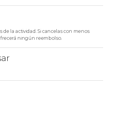
s de la actividad. Si cancelas con menos
 ofrecerá ningún reembolso.
sar