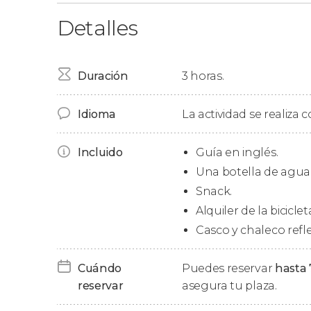
Detalles
Al efectuar vuestra reserva podéis optar por u
descubriréis los principales monumentos de la
su recorrido en el
Q Cafe
y tienen
una duración
Duración
3 horas.
Tour por Kuala Lumpur
Idioma
La actividad se realiza
Nos desplazaremos hasta el
centro urbano d
el
Edificio del Sultán Abdul Samad
, una monum
Incluido
Guía en inglés.
Ministerio de Información, Comunicaciones y 
Una botella de agua 
Snack.
Más tarde, continuaremos nuestro recorrido
barrio chino de Kuala Lumpur
. Allí, disfruta
Alquiler de la biciclet
continuar con nuestro itinerario sobre ruedas
Casco y chaleco refl
Así, continuaremos nuestro tour explorando
Cuándo
Puedes reservar
hasta 
conocidas
que conectan la Kuala Lumpur más 
reservar
asegura tu plaza.
modo, gracias a la bicicleta, podremos despl
secretos que nos otorgarán una perspectiva 