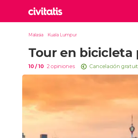
Rom
Malasia
Kuala Lumpur
Italia
Tour en biciclet
Lond
Reino 
Edim
10
/ 10
2
opiniones
Cancelación gratui
Reino 
Marr
Marrue
Esta
Turquía