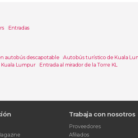
urs
Entradas
en autobús descapotable
Autobús turístico de Kuala L
r Kuala Lumpur
Entrada al mirador de la Torre KL
S de Malasia 2026
ción
Trabaja con nosotros
Proveedores
 Magazine
Afiliados