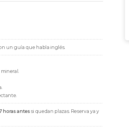
na de las siguientes rutas con las que
 capital malasia. Todos los tours comienzan
 de 3 horas
.
 con un guía que habla inglés.
e Kuala Lumpur
. Nuestra primera parada será
ental edificación donde tiene su sede el
Cultura de Malasia.
mineral.
 por
Petaling Street
, la calle principal del
remos de un café tradicional chino antes de
a.
.
ectante.
callejones secretos y pequeñas vías poco
7 horas antes
si quedan plazas. Reserva ya y
moderna con la más tradicional. De este
azarnos rápidamente entre estos lugares
totalmente completa de los encantos de la