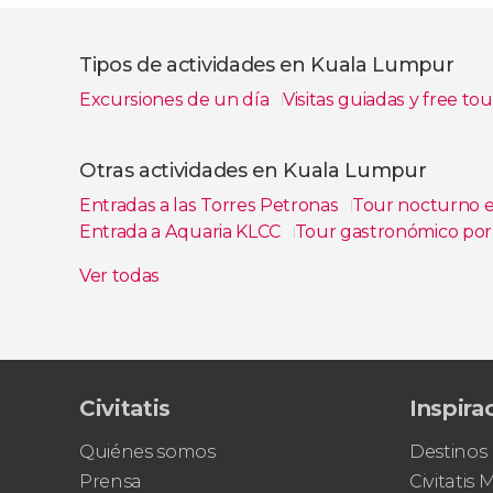
Tipos de actividades en Kuala Lumpur
Excursiones de un día
Visitas guiadas y free to
Ver todas
Otras actividades en Kuala Lumpur
Entradas a las Torres Petronas
Tour nocturno 
Entrada a Aquaria KLCC
Tour gastronómico po
Entradas para MotoGP™: Gran Premio PETRONA
Ver todas
Civitatis
Inspira
Quiénes somos
Destinos
Prensa
Civitatis