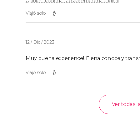
Opinión traducida. Mostrar en idioma original
Viajó solo
12 / Dic / 2023
Muy buena experience!. Elena conoce y tran
Viajó solo
Ver todas l