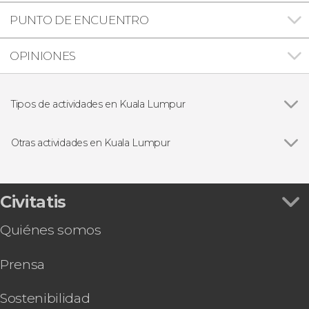
PUNTO DE ENCUENTRO
OPINIONES
Tipos de actividades en Kuala Lumpur
Ver todas
Excursiones de un día
Visitas guiadas y free tours
Otras actividades en Kuala Lumpur
Entradas
Ver todas
Entradas a las Torres Petronas
Tour nocturno en autobús descapotable
Autobús turístico de Kuala Lumpur
Civitatis
KLIA Ekspres Airport
Quiénes somos
Entrada a Aquaria KLCC
Tour gastronómico por Kuala Lumpur
Prensa
Entrada al mirador de la Torre KL
Entradas para MotoGP™: Gran Premio
PETRONAS de Malasia 2026
Sostenibilidad