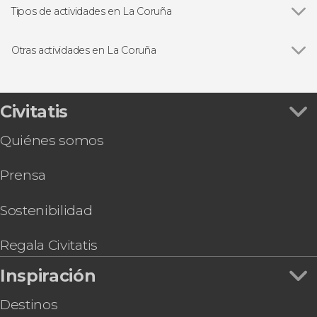
Tipos de actividades en La Coruña
Ver todas
Visitas guiadas en La Coruña
Free tours en La Coruña
Otras actividades en La Coruña
Ver todas
Excursión a Finisterre y Costa da Morte
Entrada a MEGA: Mundo Estrella Galicia
Paseo en barco por La Coruña
Civitatis
Tour por ABANCA - Riazor, el estadio del RC
Quiénes somos
Deportivo de A Coruña
Excursión a Santiago de Compostela para
Prensa
cruceros
Clase de cocina gallega
Tour gastronómico por La Coruña
Sostenibilidad
Regala Civitatis
Inspiración
Destinos