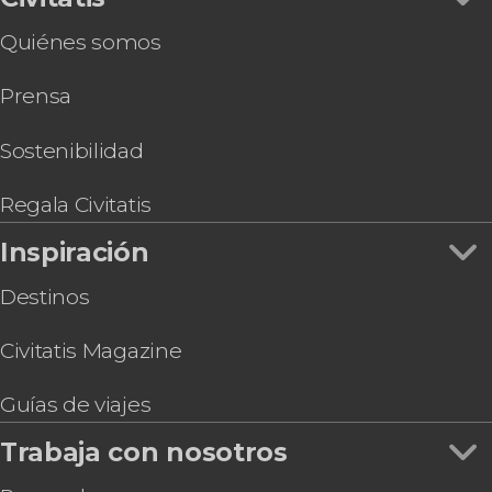
Visita guiada por el Capitolio de La Habana
Quiénes somos
Espectáculo en el Cabaret Parisien
Entrada al Cabaret Tropicana
Prensa
Tour de 2 días a Trinidad y Cienfuegos
Ceremonia del cañonazo en La Habana
Clase de salsa en La Habana
Sostenibilidad
Snorkel en La Habana
Regala Civitatis
Inspiración
Destinos
Civitatis Magazine
Guías de viajes
Trabaja con nosotros