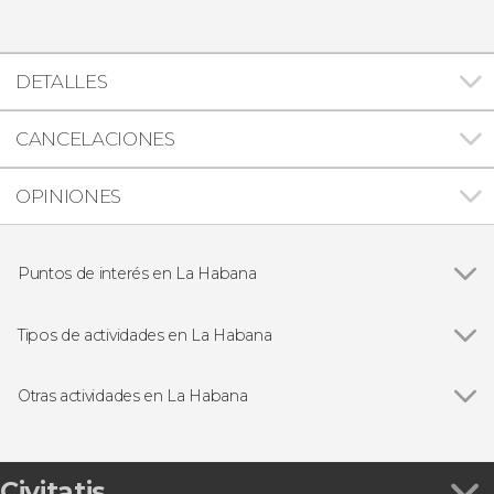
DETALLES
CANCELACIONES
OPINIONES
Puntos de interés en La Habana
Valle de Viñales
Tipos de actividades en La Habana
Ver todas
Visitas guiadas y free tours
Free Tour
Otras actividades en La Habana
Excursiones de un día
Ver todas
Traslado a Varadero
Excursiones de varios días
Taller de puros cubanos
Gastronomía y enoturismo
Tour de bares por La Habana
Civitatis