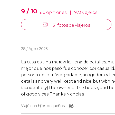
9 / 10
80 opiniones
|
973 viajeros
31 fotos de viajeros
28 / Ago / 2023
La casa es una maravilla, llena de detalles, mu
mejor que nos pasó, fue conocer por casualida
persona de lo más agradable, acogedora y lle
details and very well kept and nice; but with
(accidentally) the owner of the house, and he
of good vibes. Thanks Nicholas!
Viajó con hijos pequeños