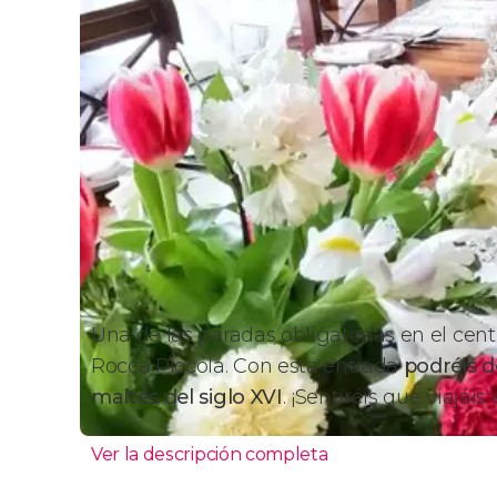
Una de las paradas obligatorias en el centr
Rocca Piccola. Con esta entrada
podréis
d
maltés del siglo XVI
. ¡Sentiréis que viajái
Ver la descripción completa
¿Por qué visitar la Casa Ro