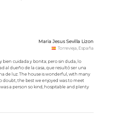
Maria Jesus Sevilla Lizon
Torrevieja, España
y bien cuidada y bonita; pero sin duda, lo
d al dueño de la casa, que resultó ser una
na de luz. The house is wonderful, with many
 no doubt, the best we enjoyed was to meet
 was a person so kind, hospitable and plenty