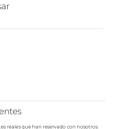
sar
ientes
ntes reales que han reservado con nosotros.