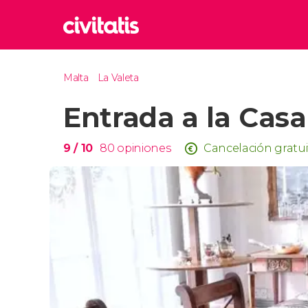
Rom
Malta
La Valeta
Italia
Entrada a la Casa
Lond
Reino 
Edim
9
/ 10
80
opiniones
Cancelación gratui
Reino 
Marr
Marrue
Esta
Turquía