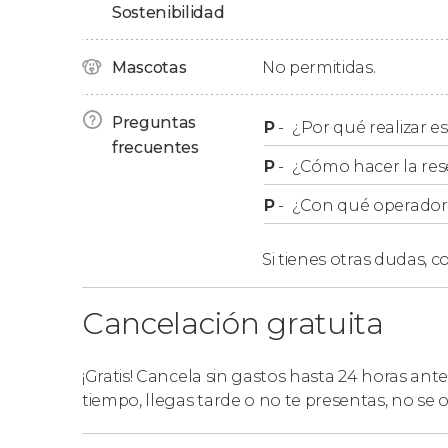
Sostenibilidad
Los horarios varían en función de si queréis re
Mascotas
No permitidas.
inglés:
Visita libre con audioguía en español y o
Preguntas
P
-
¿Por qué realizar es
10:00 hasta las 17:00 horas. Para ello, t
frecuentes
P
-
¿Cómo hacer la res
Rocca Piccola.
Visita con guía de habla inglesa
: de lunes
P
-
¿Con qué operador r
15:00 y 16:00 horas. Si optáis por esta o
sido asignado tras realizar vuestra reserv
Si tienes otras dudas,
co
Cancelación gratuita
¡Gratis! Cancela sin gastos hasta 24 horas ante
tiempo, llegas tarde o no te presentas, no se