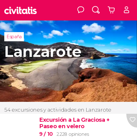
España
Lanzarote
54 excursiones y actividades en Lanzarote
Excursión a La Graciosa +
Paseo en velero
9
/ 10
2.228 opiniones