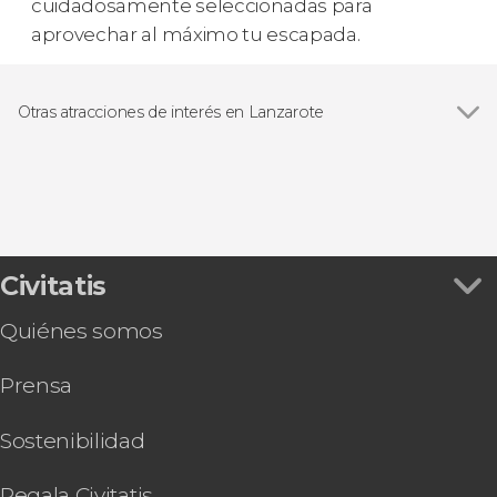
cuidadosamente seleccionadas para
aprovechar al máximo tu escapada.
Otras atracciones de interés en Lanzarote
Ver todas
Parque Nacional de Timanfaya
Playa de Papagayo
Civitatis
Quiénes somos
Prensa
Sostenibilidad
Regala Civitatis