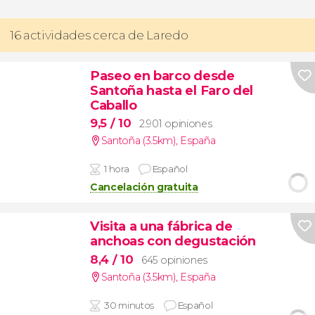
16 actividades cerca de Laredo
Paseo en barco desde
Santoña hasta el Faro del
Caballo
9,5
/ 10
2.901 opiniones
Santoña (3.5km)
,
España
1 hora
Español
Cancelación gratuita
Visita a una fábrica de
anchoas con degustación
8,4
/ 10
645 opiniones
Santoña (3.5km)
,
España
30 minutos
Español