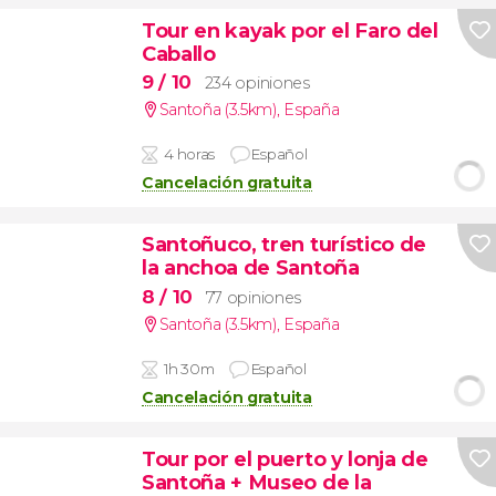
Tour en kayak por el Faro del
Caballo
9
/ 10
234 opiniones
Santoña (3.5km)
,
España
4 horas
Español
Cancelación gratuita
Santoñuco, tren turístico de
la anchoa de Santoña
8
/ 10
77 opiniones
Santoña (3.5km)
,
España
1h 30m
Español
Cancelación gratuita
Tour por el puerto y lonja de
Santoña + Museo de la