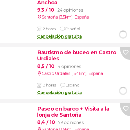
Anchoa
9,3
/ 10
24 opiniones
Santoña (3.5km)
,
España
2 horas
Español
Cancelación gratuita
Bautismo de buceo en Castro
Urdiales
8,5
/ 10
4 opiniones
Castro Urdiales (15.4km)
,
España
3 horas
Español
Cancelación gratuita
Paseo en barco + Visita a la
lonja de Santoña
8,4
/ 10
79 opiniones
Santoña (3.5km)
,
España