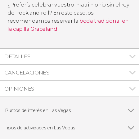
¿Preferís celebrar vuestro matrimonio sin el rey
del
rock and roll
? En este caso, os
recomendamos reservar la
boda tradicional en
la capilla Graceland
.
DETALLES
CANCELACIONES
OPINIONES
Puntos de interés en Las Vegas
Ver todas
Parque Nacional del Gran Cañón
Strip de Las vegas
Tipos de actividades en Las Vegas
Ver todas
Excursiones de un día