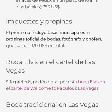
a través de FedEx en un plazo de 10 a 14
días hábiles): 350
US$
.
Impuestos y propinas
El precio
no incluye tasas municipales ni
propinas (oficial de bodas, fotógrafo y chófer)
,
que suman 120
US$
en total.
Boda Elvis en el cartel de Las
Vegas
Si lo preferís, podéis optar por esta
boda Elvis en
el cartel de Welcome to Fabulous Las Vegas
.
Boda tradicional en Las Vegas