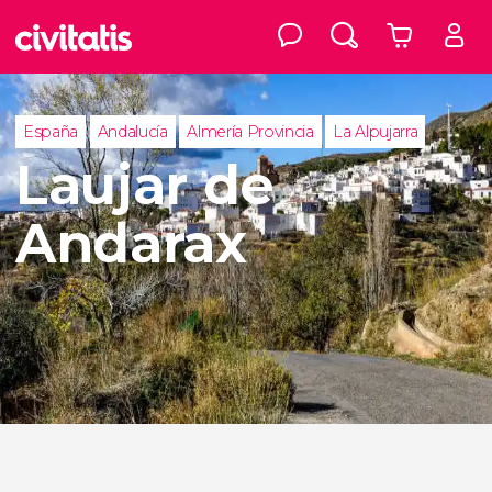
España
Andalucía
Almería Provincia
La Alpujarra
Laujar de
Andarax