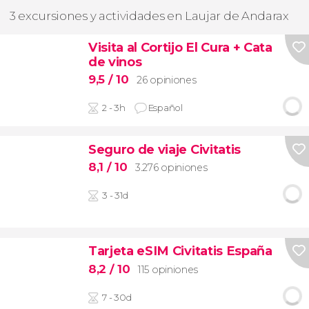
3 excursiones y actividades en Laujar de Andarax
Visita al Cortijo El Cura + Cata
de vinos
9,5
/ 10
26 opiniones
2 - 3h
Español
Seguro de viaje Civitatis
8,1
/ 10
3.276 opiniones
3 - 31d
Tarjeta eSIM Civitatis España
8,2
/ 10
115 opiniones
7 - 30d