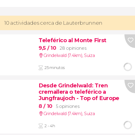
10 actividades cerca de Lauterbrunnen
Teleférico al Monte First
9,5
/ 10
28 opiniones
Grindelwald (7.4km)
,
Suiza
25 minutos
Desde Grindelwald: Tren
cremallera o teleférico a
Jungfraujoch - Top of Europe
8
/ 10
5 opiniones
Grindelwald (7.4km)
,
Suiza
2 - 4h