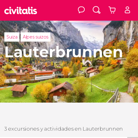
Suiza
Alpes suizos
Lauterbrunnen
3 excursiones y actividades en Lauterbrunnen