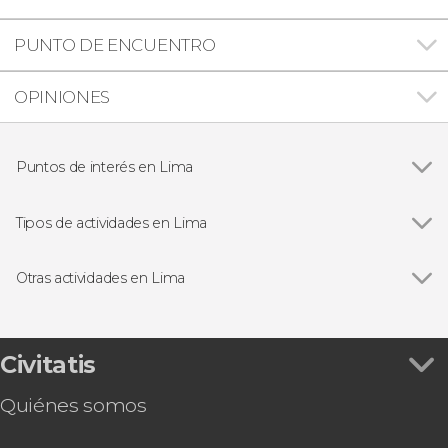
PUNTO DE ENCUENTRO
OPINIONES
Puntos de interés en Lima
Ver todas
Catedral de Lima
Miraflores
Tipos de actividades en Lima
Huaca Pucllana
Ver todas
Visitas guiadas en Lima
Convento de Santo Domingo
Free tours en Lima
Otras actividades en Lima
Circuito Mágico del Agua
Excursiones de un día desde Lima
Ver todas
Tour de Lima al completo con entradas
Gastronomía y enoturismo en Lima
Excursión de 2 días a Paracas y Huacachina
Excursiones de varios días desde Lima
Autobús entre el aeropuerto y Lima
Civitatis
Tour en bicicleta en Lima
Tour por Miraflores y Huaca Pucllana
Senderismo / Trekking
Quiénes somos
Tour por Lima + Visita al Museo de Oro del Perú
y Armas del Mundo