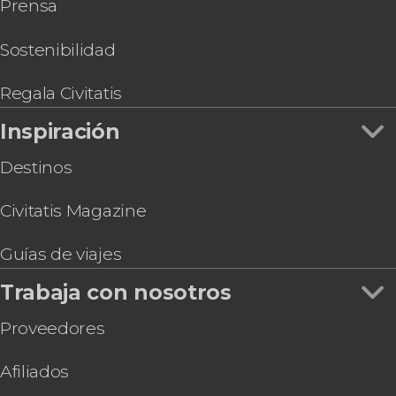
Prensa
Tour de los fantasmas del cementerio
Presbítero Maestro
Tour por Callao y Fortaleza Real Felipe
Sostenibilidad
Tour por Pachacamac + Exhibición de caballos
peruanos de paso
Regala Civitatis
Tour por las iglesias de Lima
Inspiración
Convento de Santo Domingo + Casa del Oidor o
Museo Larco
Destinos
Civitatis Magazine
Guías de viajes
Trabaja con nosotros
Proveedores
Afiliados