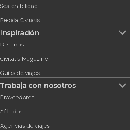
Tour por Pachacamac + Exhibición de caballos
Sostenibilidad
peruanos de paso
Tour por las iglesias de Lima
Regala Civitatis
Convento de Santo Domingo + Casa del Oidor o
Inspiración
Museo Larco
Tour por Callao y Fortaleza Real Felipe
Destinos
Civitatis Magazine
Guías de viajes
Trabaja con nosotros
Proveedores
Afiliados
Agencias de viajes