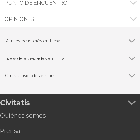
PUNTO DE ENCUENTRO
OPINIONES
Puntos de interés en Lima
Ver todas
Catedral de Lima
Miraflores
Tipos de actividades en Lima
Huaca Pucllana
Ver todas
Visitas guiadas en Lima
Convento de Santo Domingo
Free tours en Lima
Otras actividades en Lima
Circuito Mágico del Agua
Excursiones de un día desde Lima
Ver todas
Tour de Lima al completo con entradas
Gastronomía y enoturismo en Lima
Excursión de 2 días a Paracas y Huacachina
Excursiones de varios días desde Lima
Tour por Miraflores y Huaca Pucllana
Civitatis
Tour en bicicleta en Lima
Autobús entre el aeropuerto y Lima
Senderismo / Trekking
Quiénes somos
Tour por Lima + Visita al Museo de Oro del Perú
y Armas del Mundo
Prensa
Tour de los fantasmas del cementerio
Presbítero Maestro