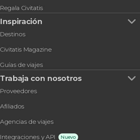
Tour por las iglesias de Lima
Regala Civitatis
Convento de Santo Domingo + Casa del Oidor o
Inspiración
Museo Larco
Tour por Callao y Fortaleza Real Felipe
Destinos
Civitatis Magazine
Guías de viajes
Trabaja con nosotros
Proveedores
Afiliados
Agencias de viajes
Integraciones y API
Nuevo