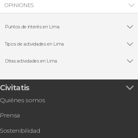
OPINIONES
Puntos de interés en Lima
Ver todas
Catedral de Lima
Miraflores
Tipos de actividades en Lima
Huaca Pucllana
Ver todas
Visitas guiadas en Lima
Convento de Santo Domingo
Free tours en Lima
Otras actividades en Lima
Circuito Mágico del Agua
Excursiones de un día desde Lima
Ver todas
Tour de Lima al completo con entradas
Gastronomía y enoturismo en Lima
Excursión de 2 días a Paracas y Huacachina
Excursiones de varios días desde Lima
Tour por Miraflores y Huaca Pucllana
Civitatis
Tour en bicicleta en Lima
Autobús entre el aeropuerto y Lima
Senderismo / Trekking
Quiénes somos
Tour por Lima + Visita al Museo de Oro del Perú
y Armas del Mundo
Prensa
Tour de los fantasmas del cementerio
Presbítero Maestro
Tour por Pachacamac + Exhibición de caballos
Sostenibilidad
peruanos de paso