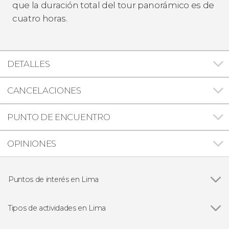
que la duración total del tour panorámico es de
cuatro horas.
DETALLES
CANCELACIONES
PUNTO DE ENCUENTRO
OPINIONES
Puntos de interés en Lima
Ver todas
Catedral de Lima
Miraflores
Tipos de actividades en Lima
Huaca Pucllana
Ver todas
Visitas guiadas en Lima