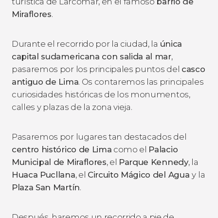
turística de Larcomar, en el famoso
barrio de
Miraflores
.
Durante el recorrido por la ciudad, la
única
capital sudamericana con salida al mar
,
pasaremos por los principales puntos del
casco
antiguo de Lima
. Os contaremos las principales
curiosidades históricas de los monumentos,
calles y plazas de la zona vieja.
Pasaremos por lugares tan destacados del
centro histórico de Lima
como el
Palacio
Municipal de Miraflores
, el
Parque Kennedy
, la
Huaca Pucllana
, el
Circuito Mágico del Agua
y
la
Plaza San Martín
.
Después, haremos un recorrido a pie de