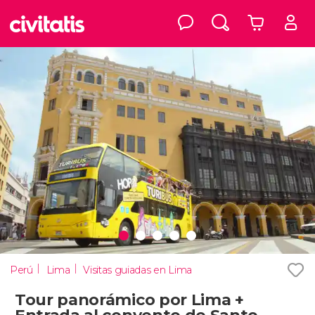
Perú
Lima
Visitas guiadas en Lima
Tour panorámico por Lima +
Entrada al convento de Santo