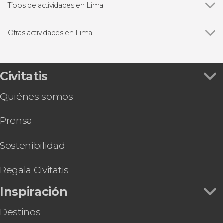
Miraflores
Tipos de actividades en Lima
Huaca Pucllana
Ver todas
Visitas guiadas en Lima
Convento de Santo Domingo
Free tours en Lima
Otras actividades en Lima
Circuito Mágico del Agua
Excursiones de un día desde Lima
Ver todas
Tour de Lima al completo con entradas
Gastronomía y enoturismo en Lima
Excursión de 2 días a Paracas y Huacachina
Excursiones de varios días desde Lima
Autobús entre el aeropuerto y Lima
Civitatis
Tour en bicicleta en Lima
Tour por Miraflores y Huaca Pucllana
Senderismo / Trekking
Quiénes somos
Tour por Lima + Visita al Museo de Oro del Perú
y Armas del Mundo
Prensa
Tour de los fantasmas del cementerio
Presbítero Maestro
Tour por Callao y Fortaleza Real Felipe
Sostenibilidad
Tour por Pachacamac + Exhibición de caballos
peruanos de paso
Regala Civitatis
Tour por las iglesias de Lima
Inspiración
Convento de Santo Domingo + Casa del Oidor o
Museo Larco
Destinos