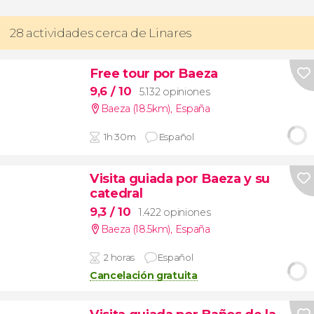
28 actividades cerca de Linares
Free tour por Baeza
9,6
/ 10
5.132 opiniones
Baeza (18.5km)
,
España
1h 30m
Español
Visita guiada por Baeza y su
catedral
9,3
/ 10
1.422 opiniones
Baeza (18.5km)
,
España
2 horas
Español
Cancelación gratuita