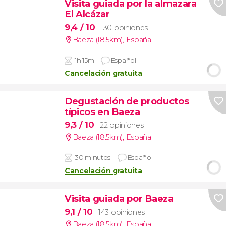
Visita guiada por la almazara
El Alcázar
9,4
/ 10
130 opiniones
Baeza (18.5km)
,
España
1h 15m
Español
Cancelación gratuita
Degustación de productos
típicos en Baeza
9,3
/ 10
22 opiniones
Baeza (18.5km)
,
España
30 minutos
Español
Cancelación gratuita
Visita guiada por Baeza
9,1
/ 10
143 opiniones
Baeza (18.5km)
,
España