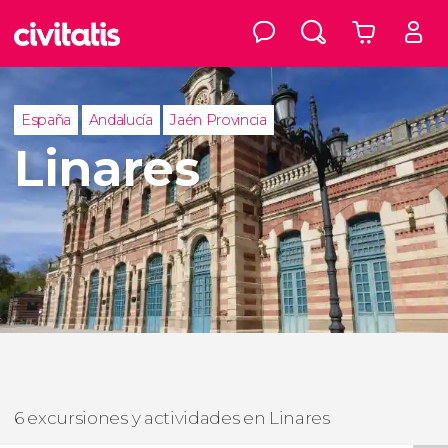
España
Andalucía
Jaén Provincia
Linares
6 excursiones y actividades en Linares