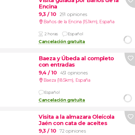
Visita guiada por Baños de la
Encina
9,3
/ 10
291 opiniones
Baños de la Encina (15.1km)
,
España
2 horas
Español
Cancelación gratuita
Baeza y Úbeda al completo
con entradas
9,4
/ 10
451 opiniones
Baeza (18.5km)
,
España
Español
Cancelación gratuita
Visita a la almazara Oleícola
Jaén con cata de aceites
9,3
/ 10
72 opiniones