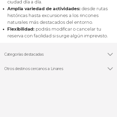
ciudad día a día.
Amplia variedad de actividades:
desde rutas
históricas hasta excursiones a los rincones
naturales más destacados del entorno.
Flexibilidad:
podrás modificar o cancelar tu
reserva con facilidad si surge algún imprevisto.
Categorías destacadas
Visitas guiadas y free tours
Otros destinos cercanos a Linares
Ver todas
Baeza
Baños de la Encina
Bailén
Begíjar
Jabalquinto