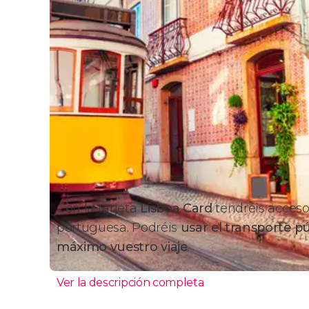
Con la tarjeta
Lisboa Card
tendréis acceso
portuguesa. Podréis
usar el transporte pú
máximo vuestro viaje
.
Ver la descripción completa
Atracciones incluidas