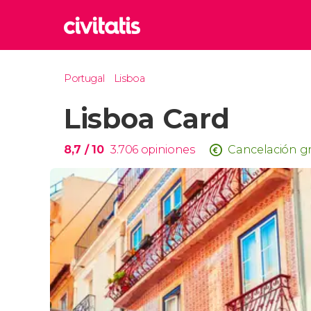
Rom
Portugal
Lisboa
Italia
Lisboa Card
Lond
Reino 
Edim
8,7
/ 10
3.706
opiniones
Cancelación gr
Reino 
Marr
Marrue
Esta
Turquía