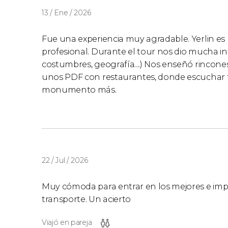
en la tarjeta. Los cierres o acceso gratuito 
13 / Ene / 2026
supondrán motivo de devolución parcial o tot
Os recomendamos
consultar el horario de
Fue una experiencia muy agradable. Yerlin es
máximo vuestra tarjeta.
profesional. Durante el tour nos dio mucha in
Los cierres o acceso gratuito por festivos o 
costumbres, geografía....) Nos enseñó rincones es
devolución parcial o total del precio de l
unos PDF con restaurantes, donde escuchar fa
total o parcial por cierres puntuales de 
monumento más.
Tened en cuenta que puede haber restricc
monumentos de Portugal en los siguient
diciembre
.
22 / Jul / 2026
Muy cómoda para entrar en los mejores e import
transporte. Un acierto
Viajó en pareja