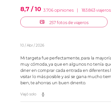
de las atracciones ofrecen entrada gratuita
8,7 / 10
3.706 opiniones
|
183.863 viajeros
consultar los sitios web de las atracciones pa
257 fotos de viajeros
Torre de Belém y Monasteri
Con vuestra tarjeta podréis visitar la Torre de
10 / Abr / 2026
ello,
tendréis que realizar una reserva previa
p
proceso en vuestro bono.
Mi targeta fue perfectamente, para la mayoría 
muy cómoda, ya que en algunos no tenía que 
Tened en cuenta que solo podréis realizar re
diner en comprar cada entrada en diferentes
monumentos después de canjear vuestro bono d
visitar lo más posible y así se gana mucho tie
bien, te ahorras un buen dinerito.
Museos cerrados
Viajó solo
La mayoría de los museos de Lisboa cierran 
Semana Santa pueden afectar a las apertura