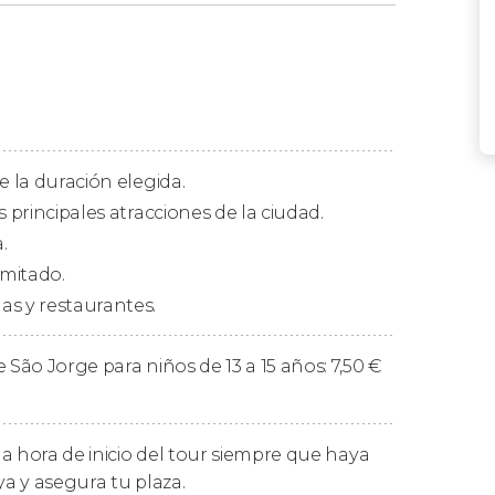
e la duración elegida.
s principales atracciones de la ciudad.
.
imitado.
as y restaurantes.
 São Jorge para niños de 13 a 15 años: 7,50
€
 los horarios de apertura, mapas detallados,
es incluidas en la tarjeta Lisboa Card.
a hora de inicio del tour siempre que haya
ya y asegura tu plaza.