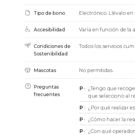
Además, obtendréis importantes descuentos en
consultar en
este enlace
con todo lo incluido.
Tipo de bono
Electrónico. Llévalo en 
Transporte público ilimita
Accesibilidad
Varía en función de la a
La tarjeta Lisboa Card incluye
acceso ilimitado
Condiciones de
Todos los servicios cu
ciudad
: metro, autobuses, elevadores y tranvía
Sostenibilidad
¿Cómo funciona?
Mascotas
No permitidas.
La tarjeta debe recogerse en los diferentes lu
Preguntas
P
-
¿Tengo que recoger 
se activa al primer uso. Es válida para la durac
frecuentes
que selecciono al r
ejemplo activas una tarjeta de 24 horas el lunes
P
-
¿Por qué realizar es
a las 13:45 horas. La tarjeta permite
un único a
incluido
.
P
-
¿Cómo hacer la res
P
-
¿Con qué operador r