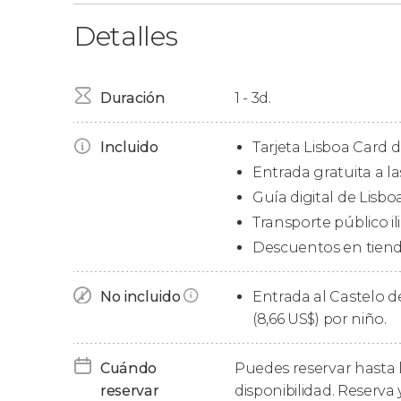
Detalles
Las
atracciones incluidas más populares
son:
Monasterio de los Jerónimos.
Duración
Experiencia Pilar 7.
1 - 3d.
Palacio Nacional de Mafra.
Lisboa Story Centre.
Incluido
Tarjeta Lisboa Card d
Museo Nacional de Arte Antiguo.
Entrada gratuita a la
Sintra Mitos y Leyendas.
Guía digital de Lisboa
Museo Nacional del Azulejo.
Transporte público il
Museo Nacional de Carruajes.
Descuentos en tiend
Ascensor de Santa Justa.
Torre de Belém.
No incluido
Entrada al Castelo de
Tesouro Real.
(8,66
US$
) por niño.
La tarjeta incluye una
guía
con información de
sugerencias y cómo llegar a todas las atraccion
Cuándo
Puedes reservar hasta l
reservar
disponibilidad. Reserva 