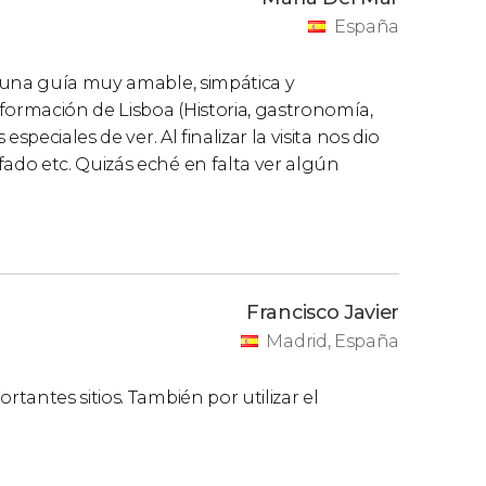
por festivos o eventos especiales no
España
al del precio de la tarjeta.
 apertura
para que podáis aprovechar al
 una guía muy amable, simpática y
formación de Lisboa (Historia, gastronomía,
eventos especiales
no supondrán motivo de
peciales de ver. Al finalizar la visita nos dio
a tarjeta. Tampoco corresponderá reembolso
do etc. Quizás eché en falta ver algún
los monumentos o museos.
iones en el acceso a algunos museos y
es
días festivos: 1 de noviembre, 1 y 8 de
Francisco Javier
Madrid, España
antes sitios. También por utilizar el