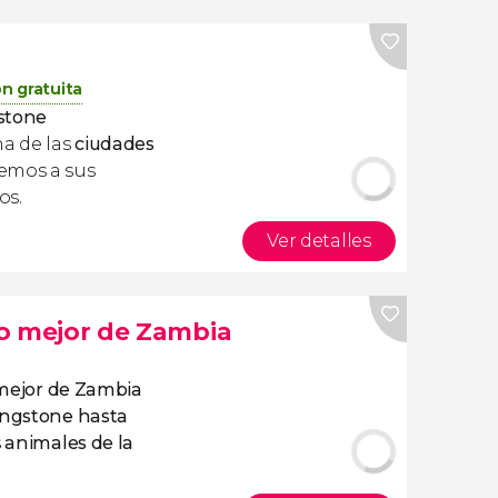
n gratuita
gstone
na de las
ciudades
Iremos a sus
os.
Ver detalles
 lo mejor de Zambia
o mejor de Zambia
ingstone hasta
s
animales de la