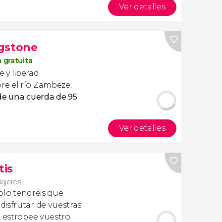
Ver detalles
ngstone
 gratuita
e y liberad
e el río Zambeze.
de una cuerda de 95
Ver detalles
tis
iajeros
olo tendréis que
isfrutar de vuestras
a estropee vuestro