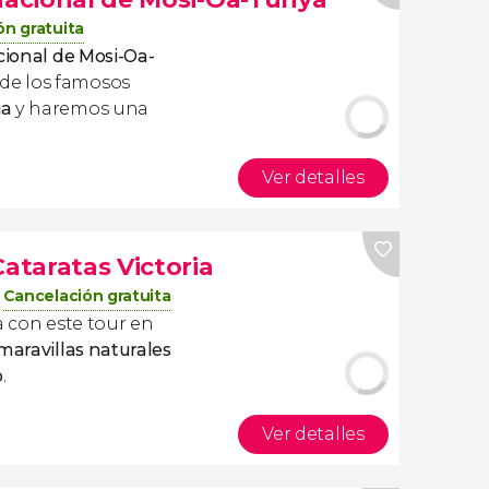
ón gratuita
cional de Mosi-Oa-
de los famosos
ia
y haremos una
Ver detalles
Cataratas Victoria
Cancelación gratuita
a con este tour en
maravillas naturales
o
.
Ver detalles