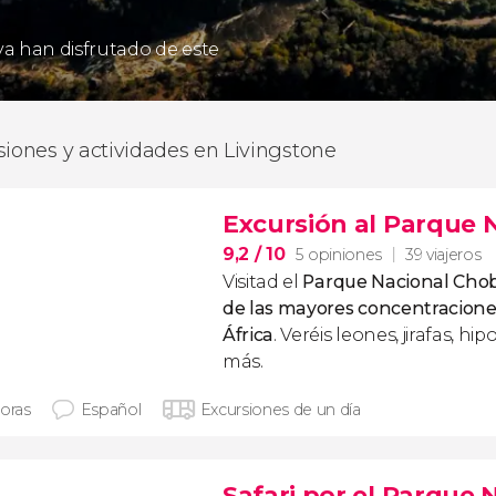
 ya han disfrutado de este
siones y actividades en Livingstone
Excursión al Parque 
9,2
/ 10
5 opiniones
39 viajeros
Visitad el
Parque Nacional Cho
de las mayores concentracione
África
. Veréis leones, jirafas,
más.
horas
Español
Excursiones de un día
Safari por el Parque