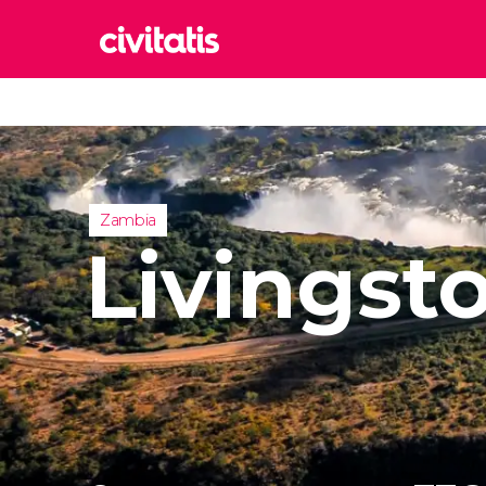
Rom
Italia
Lond
Reino 
Zambia
Edim
Livingst
Reino 
Marr
Marrue
Esta
Turquía