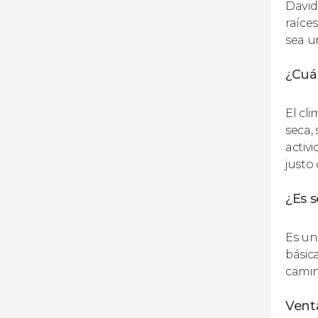
David
raíce
sea un
¿Cuál
El cl
seca,
activ
justo 
¿Es s
Es un
básic
camin
Venta