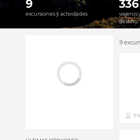
9
336
excursiones y actividades
viajeros
destino
9 excur
9 