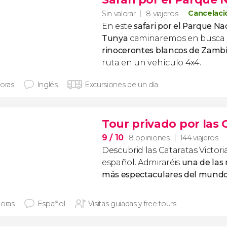
Cancelaci
Sin valorar
8 viajeros
En este
safari por el Parque Na
Tunya
caminaremos en busca 
rinocerontes blancos de Zamb
ruta en un vehículo 4x4.
horas
Inglés
Excursiones de un día
Tour privado por las 
9
/ 10
8 opiniones
144 viajeros
Descubrid las Cataratas Victori
español. Admiraréis
una de las 
más espectaculares del mund
horas
Español
Visitas guiadas y free tours