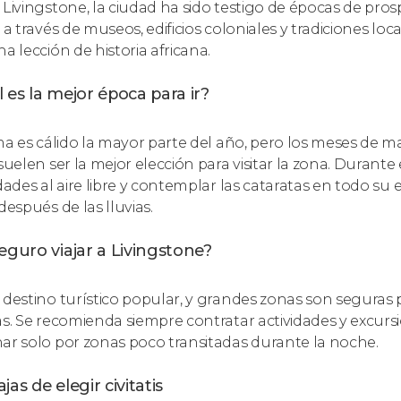
 Livingstone, la ciudad ha sido testigo de épocas de pro
s a través de museos, edificios coloniales y tradiciones l
a lección de historia africana.
 es la mejor época para ir?
ima es cálido la mayor parte del año, pero los meses de m
 suelen ser la mejor elección para visitar la zona. Durante
idades al aire libre y contemplar las cataratas en todo s
después de las lluvias.
eguro viajar a Livingstone?
 destino turístico popular, y grandes zonas son seguras
as. Se recomienda siempre contratar actividades y excur
ar solo por zonas poco transitadas durante la noche.
jas de elegir civitatis