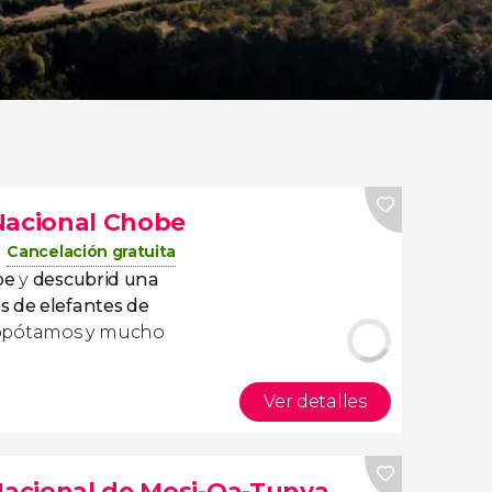
Nacional Chobe
Cancelación gratuita
be
y
descubrid una
s de elefantes de
 hipopótamos y mucho
Ver detalles
 Nacional de Mosi-Oa-Tunya