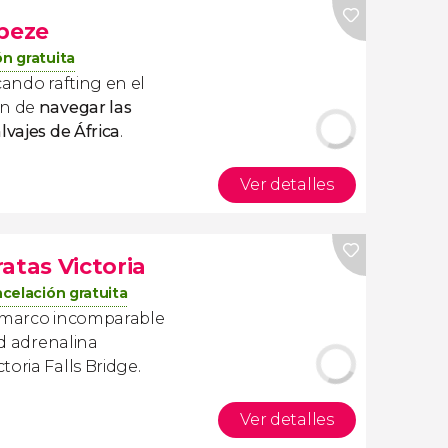
mbeze
n gratuita
cando rafting en el
ón de
navegar las
lvajes de África
.
Ver detalles
atas Victoria
celación gratuita
l marco incomparable
ad adrenalina
oria Falls Bridge.
Ver detalles