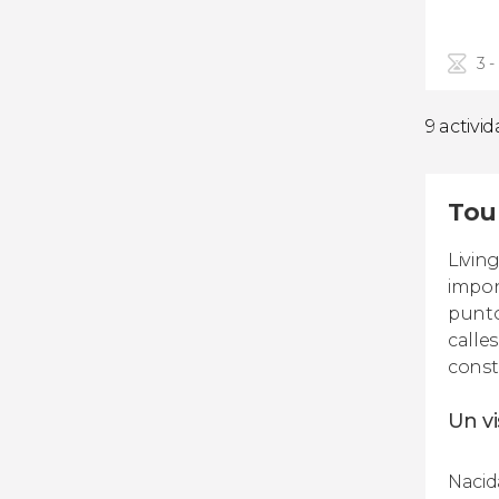
3 -
9 activi
Tour
Livin
impon
punto
calle
const
Un vi
Nacid