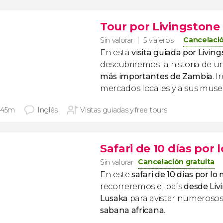
Tour por Livingstone
Cancelació
Sin valorar
5 viajeros
En esta
visita guiada por Livin
descubriremos la historia de u
más importantes de Zambia
. 
mercados locales y a sus muse
 45m
Inglés
Visitas guiadas y free tours
Safari de 10 días por
Cancelación gratuita
Sin valorar
En este
safari de 10 días por l
recorreremos el país
desde Liv
Lusaka
para avistar numeroso
sabana africana
.