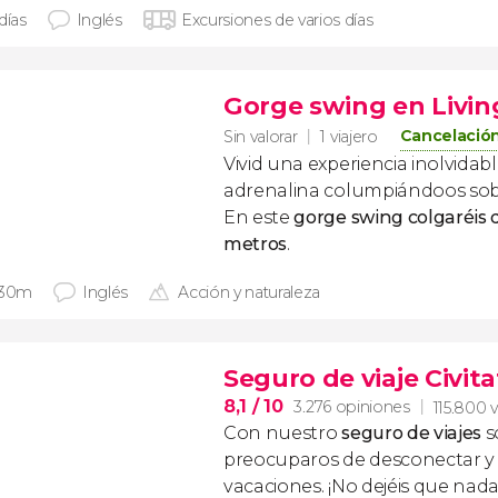
días
Inglés
Excursiones de varios días
Gorge swing en Livi
Cancelación
Sin valorar
1 viajero
Vivid una experiencia inolvidabl
adrenalina columpiándoos sobr
En este
gorge swing colgaréis 
metros
.
 30m
Inglés
Acción y naturaleza
Seguro de viaje Civita
8,1
/ 10
3.276 opiniones
115.800 v
Con nuestro
seguro de viajes
s
preocuparos de desconectar y d
vacaciones. ¡No dejéis que nad