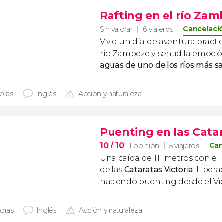
Rafting en el río Za
Cancelació
Sin valorar
6 viajeros
Vivid un día de aventura practi
río Zambeze y sentid la emoci
aguas de uno de los ríos más sa
horas
Inglés
Acción y naturaleza
Puenting en las Catar
10
/ 10
Can
1 opinión
5 viajeros
Una caída de 111 metros con e
de las
Cataratas Victoria
. Liber
haciendo puenting desde el Vict
horas
Inglés
Acción y naturaleza