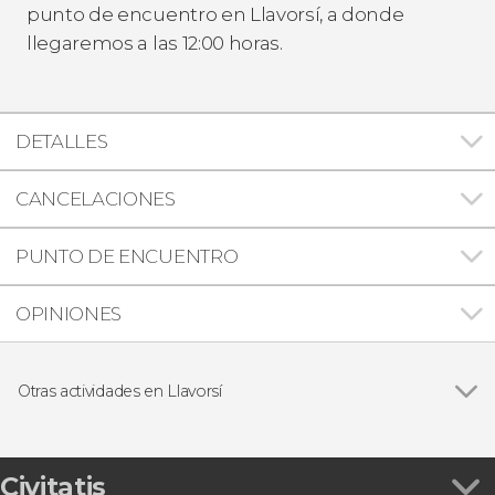
punto de encuentro en Llavorsí, a donde
llegaremos a las 12:00 horas.
DETALLES
CANCELACIONES
PUNTO DE ENCUENTRO
OPINIONES
Otras actividades en Llavorsí
Ver todas
Barranquismo en Llavorsí
Paseo a caballo por los alrededores de Llavorsí
Hidrospeed en el río Noguera Pallaresa
Civitatis