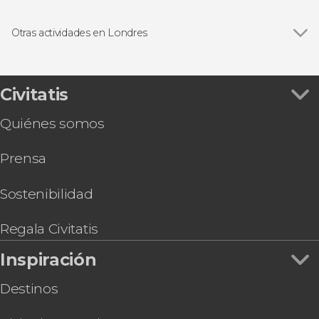
Trafalgar Square
Ver todas
Visitas guiadas en Londres
Abadía de Westminster
Free tours en Londres
Otras actividades en Londres
London Eye
Excursiones de un día desde Londres
Ver todas
Tour de Jack el Destripador
Torre de Londres
Paseos en barco en Londres
Ruta de Harry Potter por el centro de Londres
Catedral de San Pablo
Autobuses turísticos en Londres
Visita guiada por el Museo de Historia Natural
Civitatis
Tower Bridge
Tarjetas turísticas en Londres
Excursión a Oxford
Museo Británico
Musicales en Londres
Quiénes somos
Tour por Stamford Bridge, el estadio del Chelsea
Estudios de Harry Potter de Londres
FC
Prensa
Tour del Emirates Stadium
Visita guiada por la National Gallery
Entradas al Madame Tussauds de Londres
Sostenibilidad
Torre de Londres y Joyas de la Corona + Palacio
de Buckingham + Crucero por el Támesis
Regala Civitatis
Entradas al Sky Garden a primera hora + Café y
Inspiración
dulce
Destinos