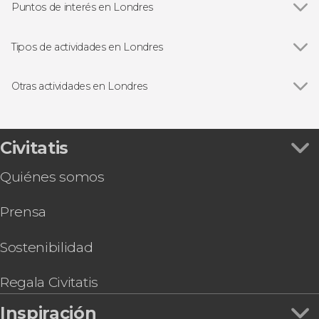
Puntos de interés en Londres
Ver todas
Big Ben
Palacio de Buckingham
Tipos de actividades en Londres
Trafalgar Square
Ver todas
Visitas guiadas en Londres
Abadía de Westminster
Free tours en Londres
Otras actividades en Londres
London Eye
Excursiones de un día desde Londres
Ver todas
Tour de Jack el Destripador
Torre de Londres
Paseos en barco en Londres
Ruta de Harry Potter por el centro de Londres
Catedral de San Pablo
Autobuses turísticos en Londres
Visita guiada por el Museo de Historia Natural
Civitatis
Tower Bridge
Tarjetas turísticas en Londres
Excursión a Oxford
Museo Británico
Musicales en Londres
Quiénes somos
Tour del Emirates Stadium
Estudios de Harry Potter de Londres
Tour por Stamford Bridge, el estadio del Chelsea
Prensa
FC
Visita guiada por la National Gallery
Entradas al Madame Tussauds de Londres
Sostenibilidad
Entradas al Sky Garden a primera hora + Café y
dulce
Regala Civitatis
Torre de Londres y Joyas de la Corona + Palacio
Inspiración
de Buckingham + Crucero por el Támesis