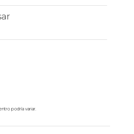
sar
ntro podría variar.