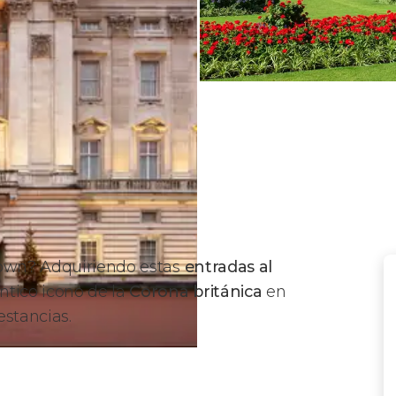
own
? Adquiriendo estas
entradas al
éntico icono de la
Corona británica
en
estancias.