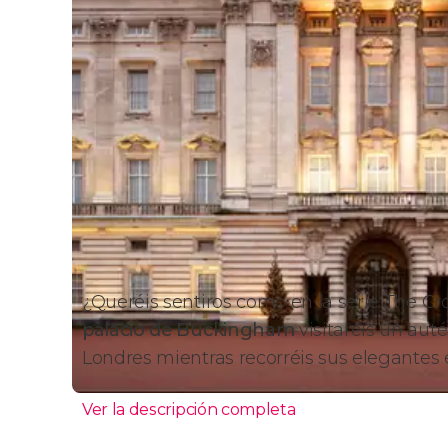
¿Queréis sentiros como en la serie
The Cr
palacio de Buckingham
visitaréis un aut
Londres mientras recorréis sus elegantes 
Ver la descripción completa
Palacio de Buckingham