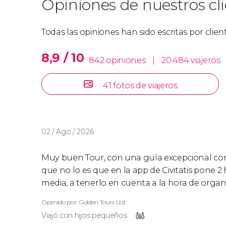
Opiniones de nuestros cl
Todas las opiniones han sido escritas por clie
8,9 / 10
842 opiniones
|
20.484 viajeros
41 fotos de viajeros
02 / Ago / 2026
Muy buen Tour, con una guía excepcional com
que no lo es que en la app de Civitatis pone 2
media, a tenerlo en cuenta a la hora de organi
Operado por: Golden Tours Ltd
Viajó con hijos pequeños