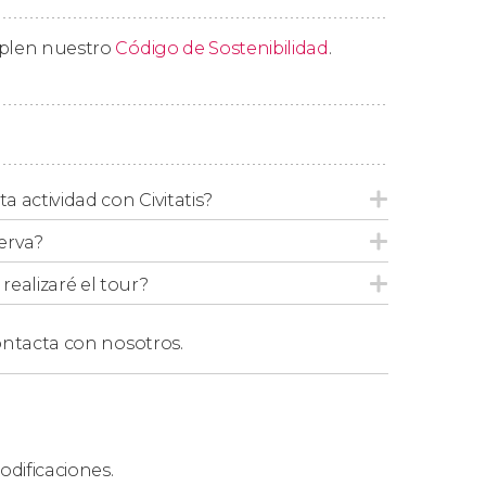
nacoteca en la que contemplaréis obras de
mplen nuestro
Código de Sostenibilidad
.
bens o Canaletto
.
ta actividad con Civitatis?
erva?
ealizaré el tour?
ntacta con nosotros.
dificaciones.