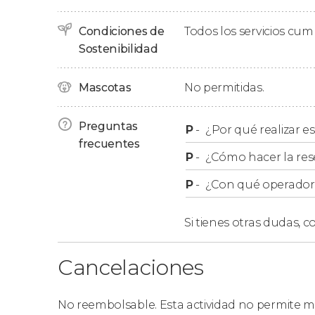
Estas estancias constituyen una verdadera pi
Condiciones de
Todos los servicios cu
artistas de la talla de
Sostenibilidad
Van Dyck, Rembrandt, Ru
Mascotas
No permitidas.
Preguntas
P
-
¿Por qué realizar es
frecuentes
P
-
¿Cómo hacer la res
P
-
¿Con qué operador r
Si tienes otras dudas,
co
Cancelaciones
No reembolsable. Esta actividad no permite mo