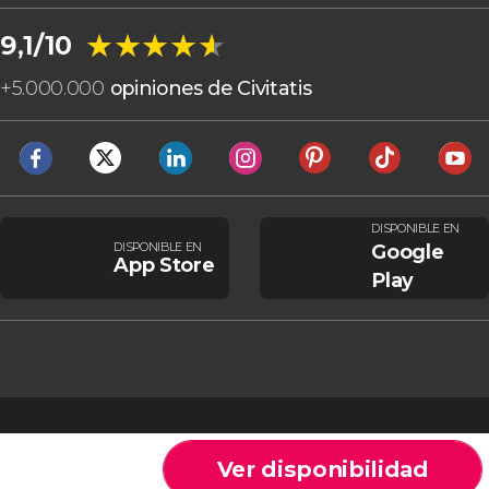
★★★★★
★★★★★
9,1/10
+
5.000.000
opiniones de Civitatis
DISPONIBLE EN
DISPONIBLE EN
Google
App Store
Play
Ver disponibilidad
Cookies
Condiciones generales
Aviso legal
Política de privacidad