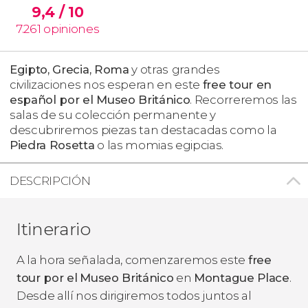
9,4
/ 10
7.261
opiniones
Egipto, Grecia, Roma
y otras
grandes
civilizaciones nos esperan en este
free tour en
español por el
Museo Británico
. Recorreremos las
salas de su colección permanente y
descubriremos piezas tan destacadas como la
Piedra Rosetta
o las momias egipcias.
DESCRIPCIÓN
Itinerario
A la hora señalada, comenzaremos este
free
tour por el
Museo Británico
en
Montague Place
.
Desde allí nos dirigiremos todos juntos al