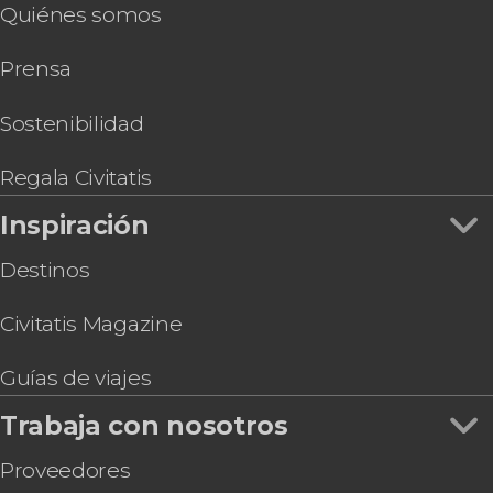
Musicales en Londres
Quiénes somos
Tour por Stamford Bridge, el estadio del Chelsea
Estudios de Harry Potter de Londres
FC
Prensa
Tour del Emirates Stadium
Visita guiada por la National Gallery
Entradas al Madame Tussauds de Londres
Sostenibilidad
Torre de Londres y Joyas de la Corona + Palacio
de Buckingham + Crucero por el Támesis
Regala Civitatis
Entradas para The View from The Shard
Inspiración
Destinos
Civitatis Magazine
Guías de viajes
Trabaja con nosotros
Proveedores