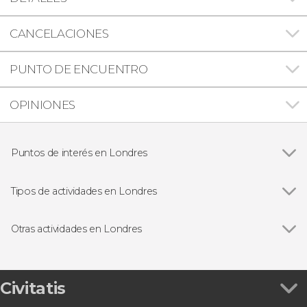
CANCELACIONES
PUNTO DE ENCUENTRO
OPINIONES
Puntos de interés en Londres
Ver todas
Big Ben
Palacio de Buckingham
Tipos de actividades en Londres
Trafalgar Square
Ver todas
Visitas guiadas en Londres
Abadía de Westminster
Free tours en Londres
Otras actividades en Londres
London Eye
Excursiones de un día desde Londres
Ver todas
Tour de Jack el Destripador
Torre de Londres
Paseos en barco en Londres
Ruta de Harry Potter por el centro de Londres
Catedral de San Pablo
Autobuses turísticos en Londres
Visita guiada por el Museo de Historia Natural
Civitatis
Tower Bridge
Tarjetas turísticas en Londres
Excursión a Oxford
Museo Británico