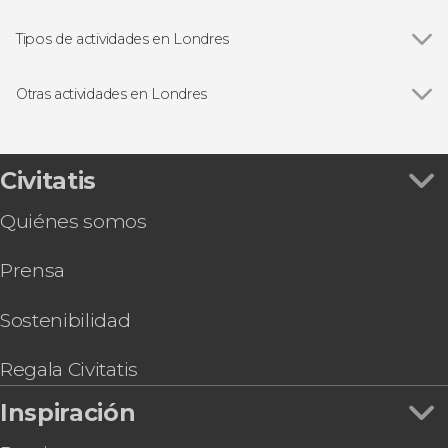
Ver todas
Big Ben
Palacio de Buckingham
Tipos de actividades en Londres
Trafalgar Square
Ver todas
Visitas guiadas en Londres
Abadía de Westminster
Free tours en Londres
Otras actividades en Londres
London Eye
Excursiones de un día desde Londres
Ver todas
Tour de Jack el Destripador
Torre de Londres
Paseos en barco en Londres
Ruta de Harry Potter por el centro de Londres
Catedral de San Pablo
Autobuses turísticos en Londres
Visita guiada por el Museo de Historia Natural
Civitatis
Tower Bridge
Tarjetas turísticas en Londres
Excursión a Oxford
Museo Británico
Musicales en Londres
Quiénes somos
Tour por Stamford Bridge, el estadio del Chelsea
Estudios de Harry Potter de Londres
FC
Prensa
Tour del Emirates Stadium
Visita guiada por la National Gallery
Entradas al Madame Tussauds de Londres
Sostenibilidad
Entradas al Sky Garden a primera hora + Café y
dulce
Regala Civitatis
Entradas para The View from The Shard
Inspiración