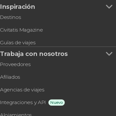
Entradas al Sky Garden a primera hora + Café y
Inspiración
dulce
Destinos
Civitatis Magazine
Guías de viajes
Trabaja con nosotros
Proveedores
Afiliados
Agencias de viajes
Integraciones y API
Nuevo
Alojamientos