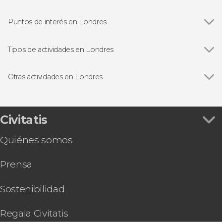
Puntos de interés en Londres
Ver todas
Big Ben
Palacio de Buckingham
Tipos de actividades en Londres
Trafalgar Square
Ver todas
Visitas guiadas en Londres
Abadía de Westminster
Free tours en Londres
Otras actividades en Londres
London Eye
Excursiones de un día desde Londres
Ver todas
Tour de Jack el Destripador
Torre de Londres
Paseos en barco en Londres
Ruta de Harry Potter por el centro de Londres
Catedral de San Pablo
Autobuses turísticos en Londres
Visita guiada por el Museo de Historia Natural
Civitatis
Tower Bridge
Tarjetas turísticas en Londres
Excursión a Oxford
Museo Británico
Musicales en Londres
Quiénes somos
Tour por Stamford Bridge, el estadio del Chelsea
Estudios de Harry Potter de Londres
FC
Prensa
Tour del Emirates Stadium
Visita guiada por la National Gallery
Entradas al Madame Tussauds de Londres
Sostenibilidad
Torre de Londres y Joyas de la Corona + Palacio
de Buckingham + Crucero por el Támesis
Regala Civitatis