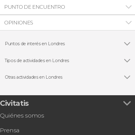
PUNTO DE ENCUENTRO
OPINIONES
Puntos de interés en Londres
Ver todas
Big Ben
Palacio de Buckingham
Tipos de actividades en Londres
Trafalgar Square
Ver todas
Visitas guiadas en Londres
Abadía de Westminster
Free tours en Londres
Otras actividades en Londres
London Eye
Excursiones de un día desde Londres
Ver todas
Tour de Jack el Destripador
Torre de Londres
Paseos en barco en Londres
Ruta de Harry Potter por el centro de Londres
Catedral de San Pablo
Autobuses turísticos en Londres
Visita guiada por el Museo de Historia Natural
Civitatis
Tower Bridge
Tarjetas turísticas en Londres
Excursión a Oxford
Museo Británico
Musicales en Londres
Quiénes somos
Tour del Emirates Stadium
Estudios de Harry Potter de Londres
Tour por Stamford Bridge, el estadio del Chelsea
Prensa
FC