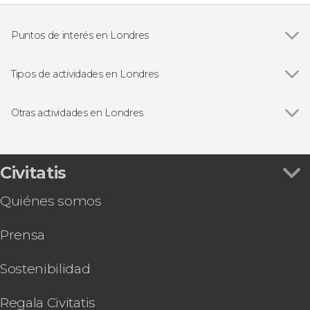
Puntos de interés en Londres
Ver todas
Big Ben
Palacio de Buckingham
Tipos de actividades en Londres
Trafalgar Square
Ver todas
Visitas guiadas en Londres
Abadía de Westminster
Free tours en Londres
Otras actividades en Londres
London Eye
Excursiones de un día desde Londres
Ver todas
Tour de Jack el Destripador
Torre de Londres
Paseos en barco en Londres
Ruta de Harry Potter por el centro de Londres
Catedral de San Pablo
Autobuses turísticos en Londres
Visita guiada por el Museo de Historia Natural
Civitatis
Tower Bridge
Tarjetas turísticas en Londres
Excursión a Oxford
Museo Británico
Musicales en Londres
Quiénes somos
Tour por Stamford Bridge, el estadio del Chelsea
Estudios de Harry Potter de Londres
FC
Prensa
Tour del Emirates Stadium
Visita guiada por la National Gallery
Entradas al Madame Tussauds de Londres
Sostenibilidad
Torre de Londres y Joyas de la Corona + Palacio
de Buckingham + Crucero por el Támesis
Regala Civitatis