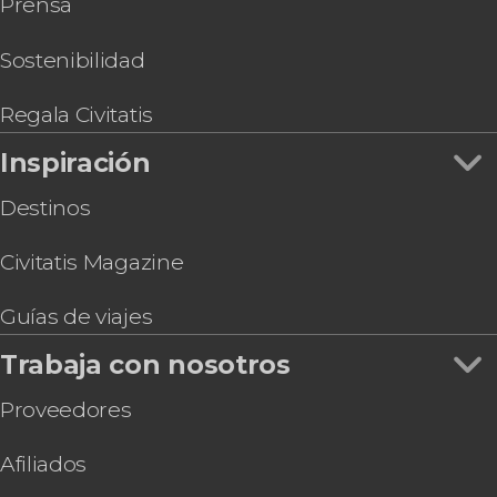
Prensa
FC
Entradas al Madame Tussauds de Londres
Torre de Londres y Joyas de la Corona + Palacio
Sostenibilidad
de Buckingham + Crucero por el Támesis
Entradas al Sky Garden a primera hora + Café y
Regala Civitatis
dulce
Inspiración
Entradas para The View from The Shard
Destinos
Civitatis Magazine
Guías de viajes
Trabaja con nosotros
Proveedores
Afiliados