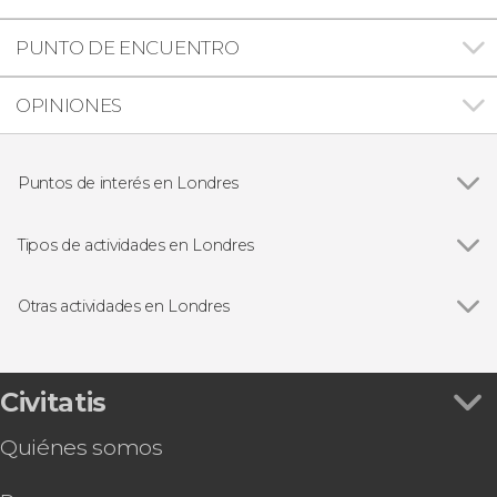
PUNTO DE ENCUENTRO
OPINIONES
Puntos de interés en Londres
Ver todas
Big Ben
Palacio de Buckingham
Tipos de actividades en Londres
Trafalgar Square
Ver todas
Visitas guiadas en Londres
Abadía de Westminster
Free tours en Londres
Otras actividades en Londres
London Eye
Excursiones de un día desde Londres
Ver todas
Tour de Jack el Destripador
Torre de Londres
Paseos en barco en Londres
Ruta de Harry Potter por el centro de Londres
Catedral de San Pablo
Autobuses turísticos en Londres
Visita guiada por el Museo de Historia Natural
Civitatis
Tower Bridge
Tarjetas turísticas en Londres
Excursión a Oxford
Museo Británico
Musicales en Londres
Quiénes somos
Tour del Emirates Stadium
Estudios de Harry Potter de Londres
Tour por Stamford Bridge, el estadio del Chelsea