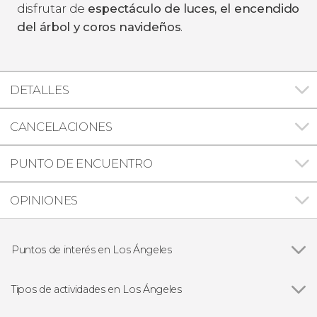
disfrutar de
espectáculo de luces, el encendido
del árbol y coros navideños
.
DETALLES
CANCELACIONES
PUNTO DE ENCUENTRO
OPINIONES
Puntos de interés en Los Ángeles
Ver todas
Paseo de la Fama de Hollywood
Universal Studios Hollywood
Tipos de actividades en Los Ángeles
Ver todas
Visitas guiadas y free tours