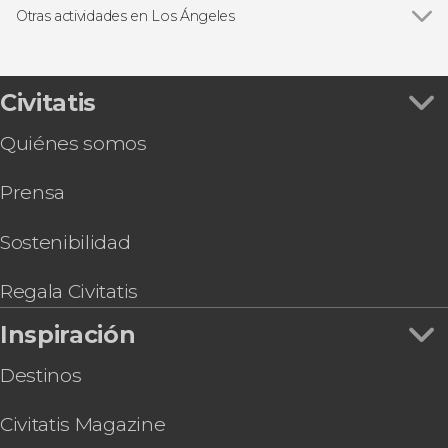
Entradas
Otras actividades en Los Ángeles
Autobús turístico
Ver todas
Free tour por Los Ángeles
Excursiones de un día
Senderismo hasta el cartel de Hollywood
Deportivos
Tour por el SoFi Stadium
Civitatis
Conducción de coches
Alquiler de bicicleta en Santa Mónica
Quiénes somos
Visita guiada al Observatorio Griffith
Entrada a la Biblioteca y Museo Presidencial de
Prensa
Richard Nixon
Curso de surf en Los Ángeles
Visita guiada por el Teatro Dolby
Sostenibilidad
Paseo en barco por Los Ángeles
Entrada al Academy Museum of Motion
Regala Civitatis
Pictures
Inspiración
Destinos
Civitatis Magazine