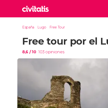
Rom
España
Lugo
Free Tour
Italia
Free tour por el
Lond
Reino 
Edim
8,6
/ 10
103
opiniones
Reino 
Marr
Marrue
Esta
Turquía