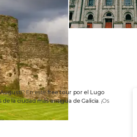
 Augusti
? En este
free tour por el Lugo
s de la ciudad más antigua de Galicia
. ¡Os