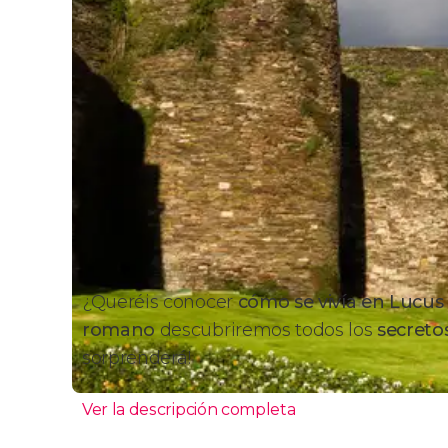
¿Queréis conocer
cómo se vivía en Lucus
romano
descubriremos todos los
secreto
sorprenderá!
Ver la descripción completa
Itinerario