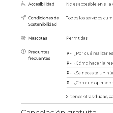
Accesibilidad
No es accesible en silla
Orden del itinerario
Condiciones de
Todos los servicios cu
Sostenibilidad
Tened en cuenta que, por motivos de organiz
itinerario podría variar
.
Mascotas
Permitidas.
Grupos
Preguntas
P
-
¿Por qué realizar es
frecuentes
P
-
¿Cómo hacer la res
En nuestro free tour
no se admiten reservas 
distintas reservas.
P
-
¿Se necesita un nú
P
-
¿Con qué operador r
Si tienes otras dudas,
co
Cancelación gratuita