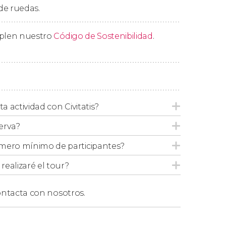
 de ruedas.
mplen nuestro
Código de Sostenibilidad
.
ación,
el orden de las visitas descritas en el
ta actividad con Civitatis?
erva?
para más de 6 personas
, aunque sea en
mero mínimo de participantes?
ealizaré el tour?
ntacta con nosotros.