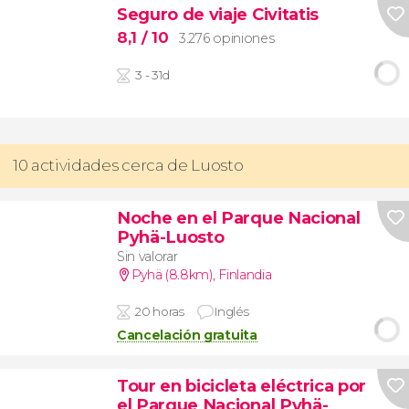
Seguro de viaje Civitatis
8,1
/ 10
3.276 opiniones
3 - 31d
10 actividades cerca de Luosto
Noche en el Parque Nacional
Pyhä-Luosto
Sin valorar
Pyhä (8.8km)
,
Finlandia
20 horas
Inglés
Cancelación gratuita
Tour en bicicleta eléctrica por
el Parque Nacional Pyhä-