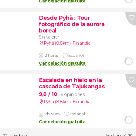
Cancelación gratuita
Desde Pyhä
: Tour
fotográfico de la aurora
boreal
Sin valorar
Pyhä (8.8km)
,
Finlandia
2 horas
Español
Cancelación gratuita
Escalada en hielo en la
cascada de Tajukangas
9,8
/ 10
9 opiniones
Pyhä (8.8km)
,
Finlandia
2h 30m
Español
Cancelación gratuita
22 actividades
Mostrando 1-20