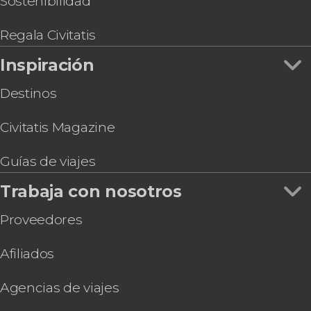
Sostenibilidad
Excursión a Banana Island en faluca
Paseo en calesa por Lúxor
Regala Civitatis
Paseo en globo por Lúxor
Inspiración
Destinos
Civitatis Magazine
Guías de viajes
Trabaja con nosotros
Proveedores
Afiliados
Agencias de viajes