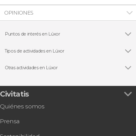
OPINIONES
Puntos de interés en Lúxor
Ver todas
Templo de Karnak
Templo funerario de Hatshepsut
Tipos de actividades en Lúxor
Colosos de Memnón
Ver todas
Visitas guiadas y free tours
Valle de los Reyes
Excursiones de un día
Otras actividades en Lúxor
Ver todas
Crucero por el Nilo de 4 noches de Lúxor a
Asuán
Valle de los Nobles, Medinet Habu y Deir el-
Civitatis
Medina
Quiénes somos
Espectáculo de luz y sonido en el Templo de
Karnak
Prensa
Museo de Lúxor y Museo de la Momificación
Egipto al completo, 8 días desde Lúxor hasta El
Cairo con todo incluido