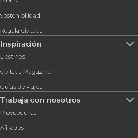
Prensa
Museo de Lúxor y Museo de la Momificación
Egipto al completo, 8 días desde Lúxor hasta El
Cairo con todo incluido
Sostenibilidad
Excursión a Banana Island en faluca
Paseo en calesa por Lúxor
Regala Civitatis
Paseo en globo por Lúxor
Inspiración
Destinos
Civitatis Magazine
Guías de viajes
Trabaja con nosotros
Proveedores
Afiliados