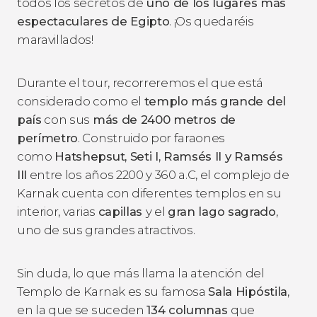
todos los secretos de
uno de los lugares más
espectaculares de Egipto
. ¡Os quedaréis
maravillados!
Durante el tour, recorreremos el que está
considerado como el
templo más grande del
país
con sus
más de 2400 metros de
perímetro
. Construido por faraones
como
Hatshepsut, Seti I, Ramsés II y Ramsés
III
entre los años 2200 y 360 a.C, el complejo de
Karnak cuenta con diferentes templos en su
interior, varias
capillas
y el
gran lago sagrado
,
uno de sus grandes atractivos.
Sin duda, lo que más llama la atención del
Templo de Karnak es su famosa
Sala Hipóstila
,
en la que se suceden
134 columnas
que