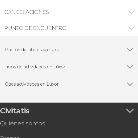
CANCELACIONES
PUNTO DE ENCUENTRO
Puntos de interés en Lúxor
Ver todas
Templo de Karnak
Templo funerario de Hatshepsut
Tipos de actividades en Lúxor
Colosos de Memnón
Ver todas
Visitas guiadas y free tours
Valle de los Reyes
Excursiones de un día
Otras actividades en Lúxor
Ver todas
Crucero por el Nilo de 4 noches de Lúxor a
Asuán
Valle de los Nobles, Medinet Habu y Deir el-
Civitatis
Medina
Quiénes somos
Espectáculo de luz y sonido en el Templo de
Karnak