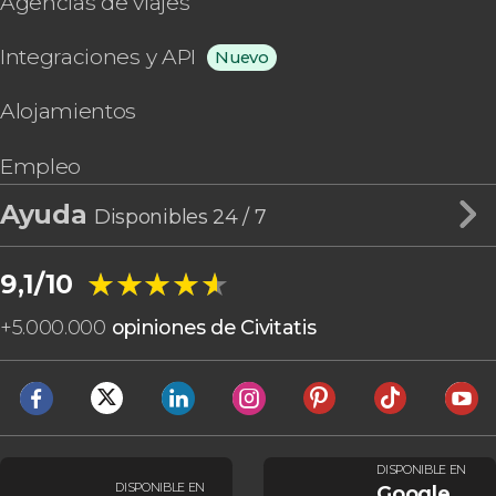
Agencias de viajes
Integraciones y API
Nuevo
Alojamientos
Empleo
Ayuda
Disponibles 24 / 7
★★★★★
★★★★★
9,1/10
+
5.000.000
opiniones de Civitatis
DISPONIBLE EN
DISPONIBLE EN
Google