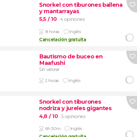
Snorkel con tiburones ballena
y mantarrayas
5,5
/ 10
4 opiniones
8 horas
Inglés
Cancelación gratuita
Bautismo de buceo en
Maafushi
Sin valorar
2 horas
Inglés
Snorkel con tiburones
nodriza y jureles gigantes
4,8
/ 10
5 opiniones
6h 30m
Inglés
Cancelación gratuita