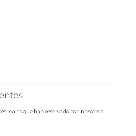
ro de Madrid
. Este paseo tiene una
duración
n de los horarios y puntos de encuentro.
ientes
ntes reales que han reservado con nosotros.