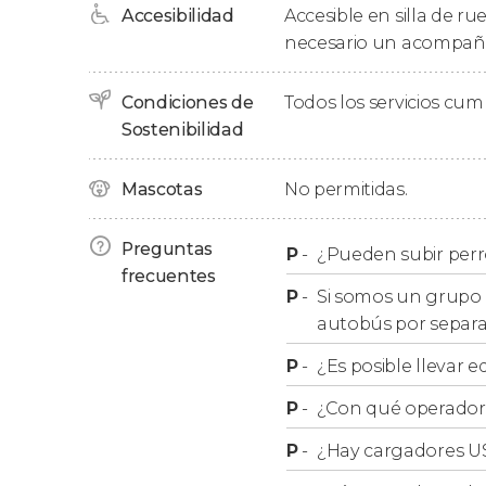
Accesibilidad
Accesible en silla de ru
Rutas del autobús turístico de Madrid
.
necesario un acompañ
Tour Hop on-Hop Off
Condiciones de
Todos los servicios cu
Durante
Sostenibilidad
24 o 48 horas
, en función de la moda
autobús turístico tantas veces como queráis
en
Mascotas
No permitidas.
Validez
Preguntas
P
-
¿Pueden subir perr
El billete tiene una validez de
24 horas o 48 ho
frecuentes
desde que se utiliza por primera vez
, es decir, 
P
-
Si somos un grupo 
15:00 horas, tendrá validez hasta el martes a las
autobús por separ
rutas desde el momento de su canjeo.
P
-
¿Es posible llevar e
¿Cómo activar el billete?
P
-
¿Con qué operador r
Al hacer la reserva os enviaremos por email 
P
-
¿Hay cargadores U
primer autobús que toméis. Desde este moment