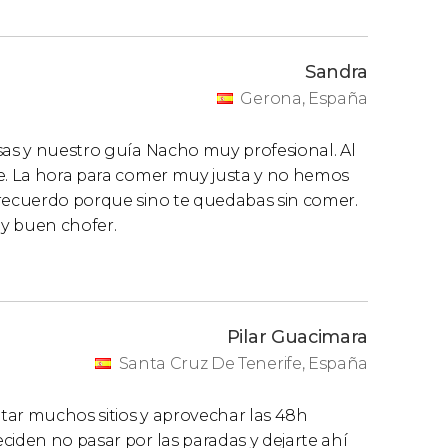
Sandra
Gerona, España
sas y nuestro guía Nacho muy profesional. Al
re. La hora para comer muy justa y no hemos
 recuerdo porque sino te quedabas sin comer.
y buen chofer.
Pilar Guacimara
Santa Cruz De Tenerife, España
tar muchos sitios y aprovechar las 48h
ciden no pasar por las paradas y dejarte ahí