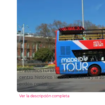
El
autobús turístico de Madrid
o
Madrid C
centro histórico
, la
zona moderna
y la
zo
podéis perder!
Ver la descripción completa
Rutas y paradas