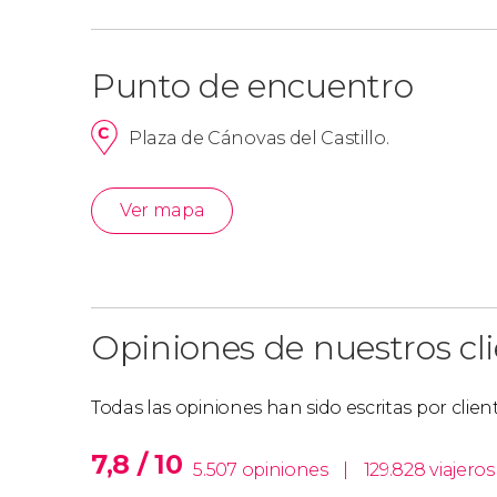
Se trata de una
visita guiada a pie por el cent
de 2 horas
. A bordo del autobús, os informará
Punto de encuentro
Plaza de Cánovas del Castillo.
Ver mapa
Opiniones de nuestros cl
Todas las opiniones han sido escritas por clie
7,8 / 10
5.507 opiniones
|
129.828 viajeros