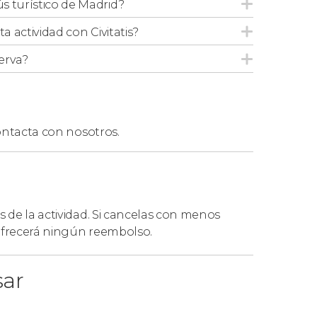
s turístico de Madrid?
r las horas de validez del servicio. Aunque
is utilizar el servicio durante los 15 días
ta actividad con Civitatis?
erva?
éis que canjear vuestros billetes en la parada
rado (Calle de Felipe IV), el mismo día de la
ntacta con nosotros.
es para cada uno de vosotros. No obstante, si
tos tickets.
s de la actividad. Si cancelas con menos
on los
horarios y frecuencias del Madrid City
 ofrecerá ningún reembolso.
sar