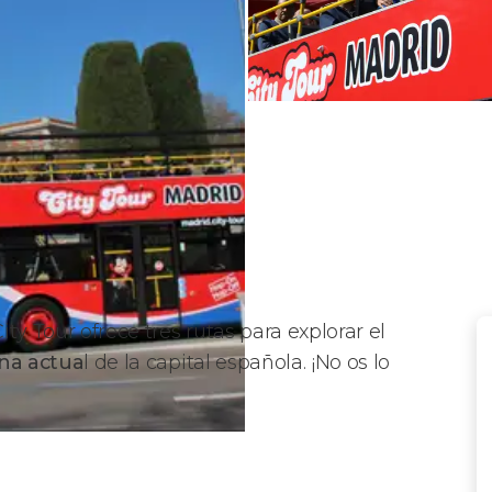
ity Tour
ofrece tres rutas para explorar el
na actua
l de la capital española. ¡No os lo