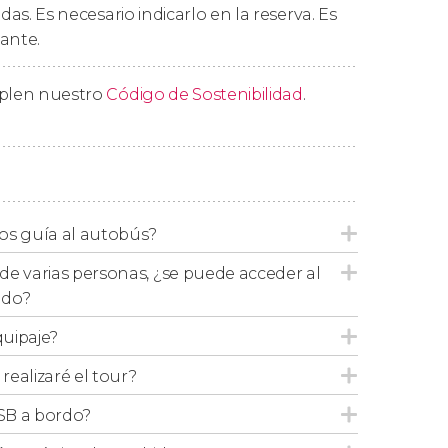
edas. Es necesario indicarlo en la reserva. Es
ante.
mplen nuestro
Código de Sostenibilidad
.
lidad que reservéis, podréis
subir y bajar del
 cualquiera de sus paradas y rutas.
os guía al autobús?
ras, en función de la modalidad que reservéis,
si utilizáis el billete de 24 horas un lunes a las
de varias personas, ¿se puede acceder al
 15:00 horas. El billete es válido para todas las
ado?
quipaje?
ealizaré el tour?
un bono que tendréis que mostrar en el
SB a bordo?
o, vuestro billete para el autobús turístico