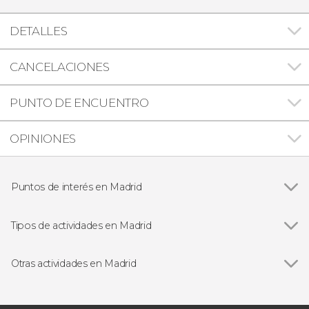
DETALLES
CANCELACIONES
PUNTO DE ENCUENTRO
OPINIONES
Puntos de interés en Madrid
Ver todas
Palacio Real de Madrid
Puerta del Sol
Tipos de actividades en Madrid
Plaza Mayor
Ver todas
Visitas guiadas en Madrid
Mercado de San Miguel
Free tours en Madrid
Otras actividades en Madrid
Catedral de la Almudena
Excursiones de un día en Madrid
Ver todas
Palacio Real + Catedral de la Almudena
Puerta de Alcalá
Entradas
Visita guiada por el Museo del Prado y el Palacio
Museo Nacional del Prado