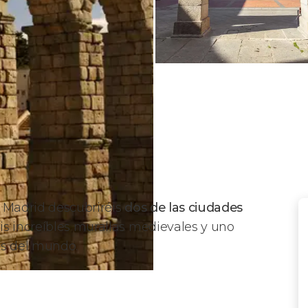
Madrid descubriréis
dos de las ciudades
is increíbles murallas medievales y uno
s del mundo.
a desde Madrid