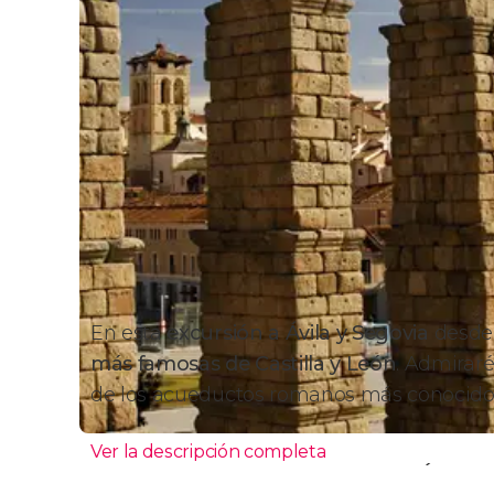
En esta
excursión a Ávila y Segovia
desde 
más famosas de Castilla y León
. Admiraré
de los acueductos romanos más conocido
Ver la descripción completa
Excursión a Segovia y Ávil