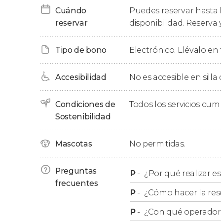
su imponente catedral fortificada. Según la m
Cuándo
Puedes reservar hasta l
propia muralla o visitar templos como la
reservar
disponibilidad. Reserva 
Basíl
Teresa
.
Tipo de bono
Electrónico. Llévalo en 
Finalmente, tras unas 9 horas de recorrido lle
emprenderemos el regreso al punto de partid
Accesibilidad
No es accesible en silla
Itinerario
Condiciones de
Todos los servicios cu
A continuación, os detallamos la ruta estruc
Sostenibilidad
itinerario corresponde específicamente a las
y al Alcázar de Segovia
(con y sin comida):
Mascotas
No permitidas.
Salida desde Madrid
.
Preguntas
P
-
¿Por qué realizar es
Catedral de Ávila
.
frecuentes
Murallas de Ávila
.
P
-
¿Cómo hacer la res
Plaza Mercado Chico
.
Convento de Santa Teresa de Jesús
P
-
¿Con qué operador r
.