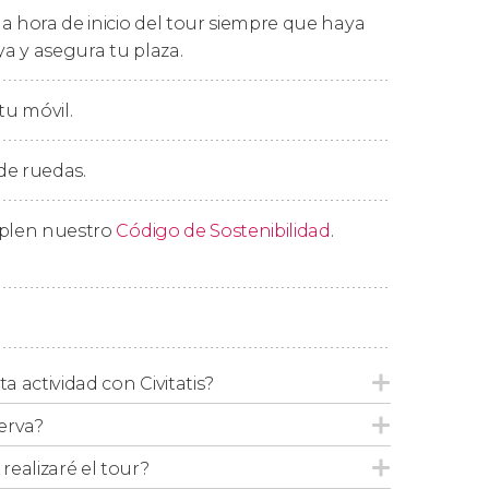
odalidad elegida, podréis caminar sobre la
a hora de inicio del tour siempre que haya
ya y asegura tu plaza.
ica de San Vicente
o el
Convento de Santa
tu móvil.
no de cultura y arquitectura,
a en Madrid.
 de ruedas.
mplen nuestro
Código de Sostenibilidad
.
turada por paradas. Tened en cuenta que este
 opciones con
entradas a las Murallas de Ávila
ta actividad con Civitatis?
erva?
ealizaré el tour?