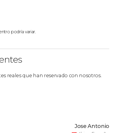
vila y el Alcázar de Segovia
: disfrutaréis de la
so a las Murallas de Ávila y al Alcázar de
l Alcázar de Segovia + Comida
: incluye el
ntro podría variar.
adas mencionadas y, además, una deliciosa
onsta de judiones de La Granja, cochinillo
ntecado de vainilla, pan, agua y vino.
ientes
d más completa. Incluye guía en ambas
al de Segovia y el Alcázar de Segovia.
ntes reales que han reservado con nosotros.
ón, el orden de las visitas descritas en el
Jose Antonio