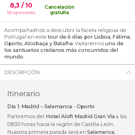
8,3
/ 10
Cancelación
16
opiniones
gratuita
Acompañadnos a descubrir la faceta religiosa de
Portugal en este
tour de 6 días por
Lisboa, Fátima,
Oporto, Alcobaça y Batalha
. Visitaremos
uno de
los santuarios cristianos más concurridos del
mundo
.
DESCRIPCIÓN
Itinerario
Día 1: Madrid – Salamanca - Oporto
Partiremos del
Hotel Aloft Madrid Gran Vía
a las
08:30 horas hacia la región de Castilla-León.
Nuestra primera parada será
en
Salamanca
,