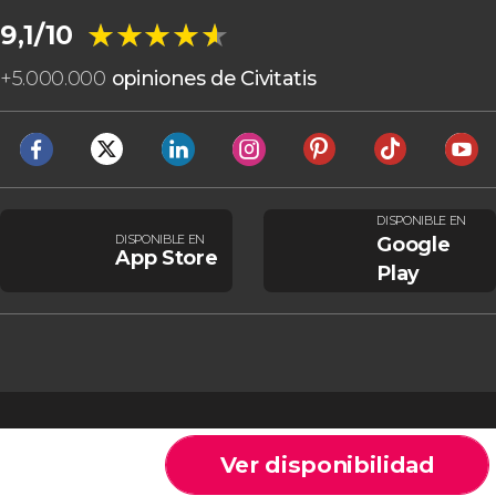
★★★★★
★★★★★
9,1/10
+
5.000.000
opiniones de Civitatis
DISPONIBLE EN
DISPONIBLE EN
Google
App Store
Play
Ver disponibilidad
Cookies
Condiciones generales
Aviso legal
Política de privacidad