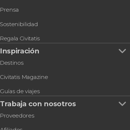
Gastronomía y enoturismo en Madrid
Entrada al Parque Warner
Museo Nacional Thyssen-Bornemisza
Tarjetas turísticas en Madrid
Prensa
Tour de tapas y vinos por Madrid
Estadio Riyadh Air Metropolitano
Tour privado en tuk tuk por Madrid
Cena con espectáculo de ópera y zarzuela en el
Sostenibilidad
restaurante La Castafiore
Oferta: Museo del Prado + Reina Sofía
Regala Civitatis
Visita guiada por el Palacio de Liria
Inspiración
Entrada al Museo de las Ilusiones de Madrid
Destinos
Civitatis Magazine
Guías de viajes
Trabaja con nosotros
Proveedores
Afiliados