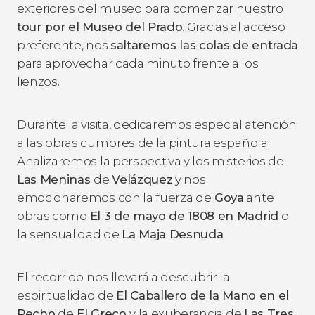
exteriores del museo para comenzar nuestro
tour por el Museo del Prado
. Gracias al acceso
preferente, nos
saltaremos las colas de entrada
para aprovechar cada minuto frente a los
lienzos.
Durante la visita, dedicaremos especial atención
a las obras cumbres de la pintura española.
Analizaremos la perspectiva y los misterios de
Las Meninas
de
Velázquez
y nos
emocionaremos con la fuerza de
Goya
ante
obras como
El 3 de mayo de 1808 en Madrid
o
la sensualidad de
La Maja Desnuda
.
El recorrido nos llevará a descubrir la
espiritualidad de
El Caballero de la Mano en el
Pecho
de
El Greco
y la exuberancia de
Las Tres