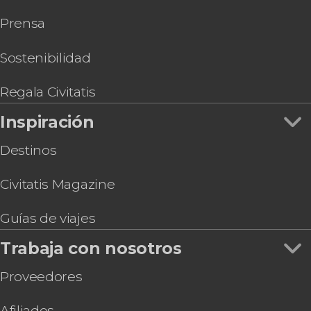
Gastronomía y enoturismo en Madrid
Football
Museo Nacional Thyssen-Bornemisza
Tarjetas turísticas en Madrid
Prensa
Tour de tapas y vinos por Madrid
Estadio Riyadh Air Metropolitano
Oferta: Museo del Prado + Reina Sofía
Cena con espectáculo de ópera y zarzuela en el
Sostenibilidad
restaurante La Castafiore
Visita guiada por el Palacio de Liria
Regala Civitatis
Alquiler de coche con chófer desde Madrid
Inspiración
Andalucía, Valencia y Barcelona en 7 días
Destinos
Civitatis Magazine
Guías de viajes
Trabaja con nosotros
Proveedores
Afiliados