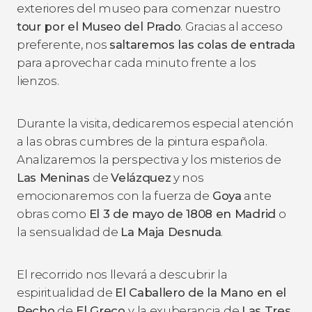
exteriores del museo para comenzar nuestro
tour por el Museo del Prado
. Gracias al acceso
preferente, nos
saltaremos las colas de entrada
para aprovechar cada minuto frente a los
lienzos.
Durante la visita, dedicaremos especial atención
a las obras cumbres de la pintura española.
Analizaremos la perspectiva y los misterios de
Las Meninas
de
Velázquez
y nos
emocionaremos con la fuerza de
Goya
ante
obras como
El 3 de mayo de 1808 en Madrid
o
la sensualidad de
La Maja Desnuda
.
El recorrido nos llevará a descubrir la
espiritualidad de
El Caballero de la Mano en el
Pecho
de
El Greco
y la exuberancia de
Las Tres