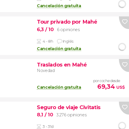
Cancelación gratuita
Tour privado por Mahé
6,3
/ 10
6 opiniones
4 - 8h
Inglés
Cancelación gratuita
Traslados en Mahé
Novedad
por coche desde
69,34
Cancelación gratuita
US$
Seguro de viaje Civitatis
8,1
/ 10
3.276 opiniones
3 - 31d