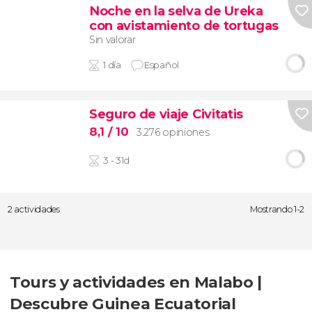
Noche en la selva de Ureka
con avistamiento de tortugas
Sin valorar
1 día
Español
Seguro de viaje Civitatis
8,1
/ 10
3.276 opiniones
3 - 31d
2 actividades
Mostrando 1-2
Tours y actividades en Malabo |
Descubre Guinea Ecuatorial